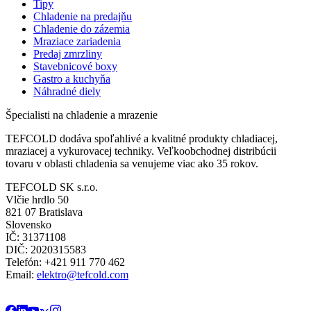
Tipy
Chladenie na predajňu
Chladenie do zázemia
Mraziace zariadenia
Predaj zmrzliny
Stavebnicové boxy
Gastro a kuchyňa
Náhradné diely
Špecialisti na chladenie a mrazenie
TEFCOLD dodáva spoľahlivé a kvalitné produkty chladiacej,
mraziacej a vykurovacej techniky. Veľkoobchodnej distribúcii
tovaru v oblasti chladenia sa venujeme viac ako 35 rokov.
TEFCOLD SK s.r.o.
Vlčie hrdlo 50
821 07 Bratislava
Slovensko
IČ: 31371108
DIČ: 2020315583
Telefón: +421 911 770 462
Email:
elektro@tefcold.com