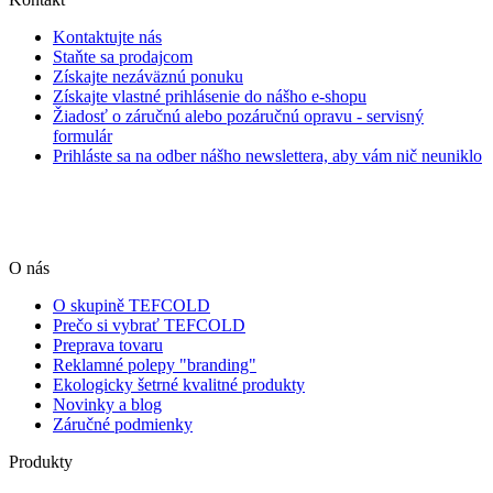
Kontaktujte nás
Staňte sa prodajcom
Získajte nezáväznú ponuku
Získajte vlastné prihlásenie do nášho e-shopu
Žiadosť o záručnú alebo pozáručnú opravu - servisný
formulár
Prihláste sa na odber nášho newslettera, aby vám nič neuniklo
O nás
O skupině TEFCOLD
Prečo si vybrať TEFCOLD
Preprava tovaru
Reklamné polepy "branding"
Ekologicky šetrné kvalitné produkty
Novinky a blog
Záručné podmienky
Produkty