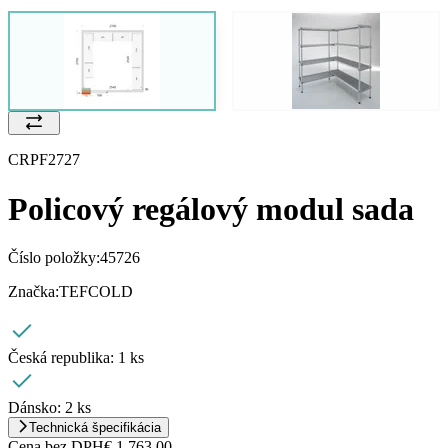
CRPF2727
Policový regálový modul sada
Číslo položky:
45726
Značka:
TEFCOLD
Česká republika:
1 ks
Dánsko:
2 ks
Technická špecifikácia
Cena bez DPH
€ 1.763,00