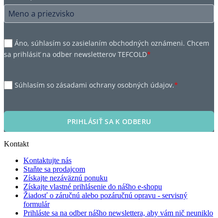
Áno, súhlasím so zasielaním obchodných oznámeni. Chcem
sa prihlásiť na odber newsletterov TEFCOLD
*
Súhlasím so zásadami ochrany osobných údajov.
*
PRIHLÁSIŤ SA K ODBERU
Kontakt
Kontaktujte nás
Staňte sa prodajcom
Získajte nezáväznú ponuku
Získajte vlastné prihlásenie do nášho e-shopu
Žiadosť o záručnú alebo pozáručnú opravu - servisný
formulár
Prihláste sa na odber nášho newslettera, aby vám nič neuniklo