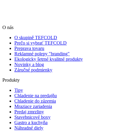
O nás
O skupině TEFCOLD
Prečo si vybrať TEFCOLD
Preprava tovaru
Reklamné polepy "branding"
Ekologicky šetrné kvalitné produkty
Novinky a blog
Záručné podmienky
Produkty
Tipy
Chladenie na predajňu
Chladenie do zázemia
Mraziace zariadenia
Predaj zmrzliny
Stavebnicové boxy
Gastro a kuchyňa
Náhradné diely