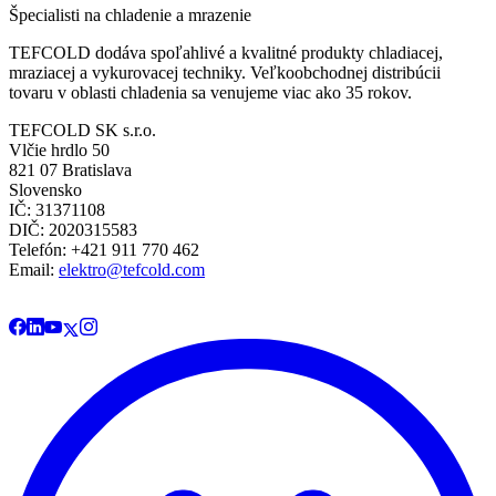
Špecialisti na chladenie a mrazenie
TEFCOLD dodáva spoľahlivé a kvalitné produkty chladiacej,
mraziacej a vykurovacej techniky. Veľkoobchodnej distribúcii
tovaru v oblasti chladenia sa venujeme viac ako 35 rokov.
TEFCOLD SK s.r.o.
Vlčie hrdlo 50
821 07 Bratislava
Slovensko
IČ: 31371108
DIČ: 2020315583
Telefón: +421 911 770 462
Email:
elektro@tefcold.com