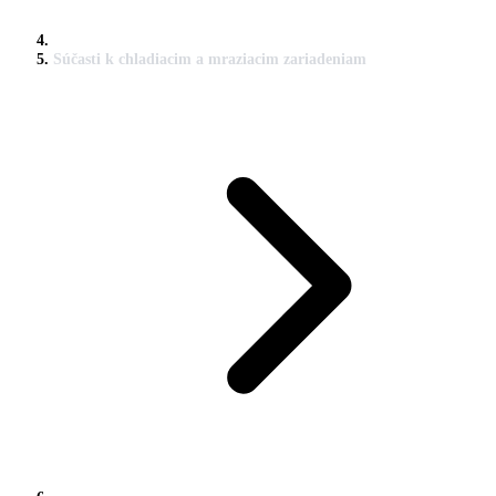
Súčasti k chladiacim a mraziacim zariadeniam