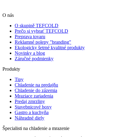
O nás
O skupině TEFCOLD
Prečo si vybrať TEFCOLD
Preprava tovaru
Reklamné polepy "branding"
Ekologicky šetrné kvalitné produkty
Novinky a blog
Záručné podmienky
Produkty
Tipy
Chladenie na predajňu
Chladenie do zázemia
Mraziace zariadenia
Predaj zmrzliny
Stavebnicové boxy
Gastro a kuchyňa
Náhradné diely
Špecialisti na chladenie a mrazenie