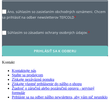
Áno, súhlasím so zasielaním obchodných oznámeni. Chcem
sa prihlásiť na odber newsletterov TEFCOLD
*
Súhlasím so zásadami ochrany osobných údajov.
*
PRIHLÁSIŤ SA K ODBERU
Kontakt
Kontaktujte nás
Staňte sa prodajcom
Získajte nezáväznú ponuku
Získajte vlastné prihlásenie do nášho e-shopu
Žiadosť o záručnú alebo pozáručnú opravu - servisný
formulár
Prihláste sa na odber nášho newslettera, aby vám nič neuniklo