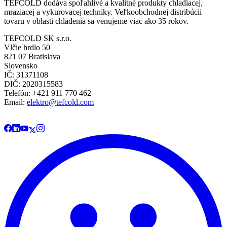
TEFCOLD dodáva spoľahlivé a kvalitné produkty chladiacej,
mraziacej a vykurovacej techniky. Veľkoobchodnej distribúcii
tovaru v oblasti chladenia sa venujeme viac ako 35 rokov.
TEFCOLD SK s.r.o.
Vlčie hrdlo 50
821 07 Bratislava
Slovensko
IČ: 31371108
DIČ: 2020315583
Telefón: +421 911 770 462
Email:
elektro@tefcold.com