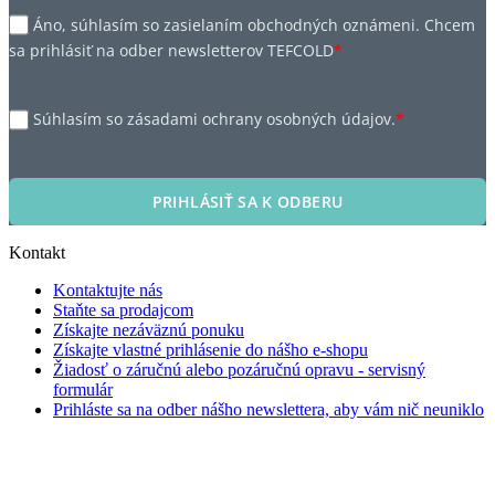
Áno, súhlasím so zasielaním obchodných oznámeni. Chcem
sa prihlásiť na odber newsletterov TEFCOLD
*
Súhlasím so zásadami ochrany osobných údajov.
*
PRIHLÁSIŤ SA K ODBERU
Kontakt
Kontaktujte nás
Staňte sa prodajcom
Získajte nezáväznú ponuku
Získajte vlastné prihlásenie do nášho e-shopu
Žiadosť o záručnú alebo pozáručnú opravu - servisný
formulár
Prihláste sa na odber nášho newslettera, aby vám nič neuniklo