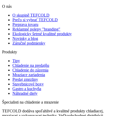
O nás
O skupině TEFCOLD
Prečo si vybrať TEFCOLD
Preprava tovaru
Reklamné polepy "branding"
Ekologicky šetrné kvalitné produkty
Novinky a blog
Záručné podmienky
Produkty
Tipy
Chladenie na predajňu
Chladenie do zázemia
Mraziace zariadenia
Predaj zmrzliny
Stavebnicové boxy
Gastro a kuchyňa
Náhradné diely
Špecialisti na chladenie a mrazenie
TEFCOLD dodáva spoľahlivé a kvalitné produkty chladiacej,
mraziacej a vykurovacej techniky. Veľkoobchodnej distribúcii