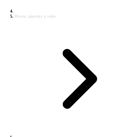
Dvere, zásuvky a veká