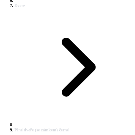
Dvere
Plné dveře (se zámkem) černé