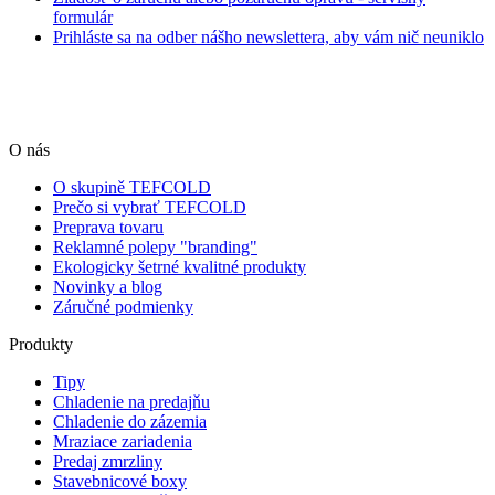
formulár
Prihláste sa na odber nášho newslettera, aby vám nič neuniklo
O nás
O skupině TEFCOLD
Prečo si vybrať TEFCOLD
Preprava tovaru
Reklamné polepy "branding"
Ekologicky šetrné kvalitné produkty
Novinky a blog
Záručné podmienky
Produkty
Tipy
Chladenie na predajňu
Chladenie do zázemia
Mraziace zariadenia
Predaj zmrzliny
Stavebnicové boxy