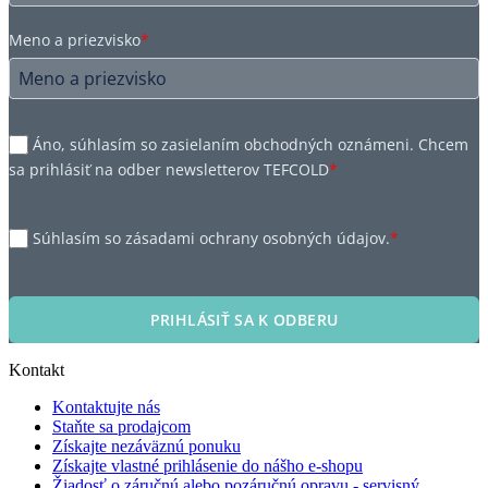
Meno a priezvisko
*
Áno, súhlasím so zasielaním obchodných oznámeni. Chcem
sa prihlásiť na odber newsletterov TEFCOLD
*
Súhlasím so zásadami ochrany osobných údajov.
*
PRIHLÁSIŤ SA K ODBERU
Kontakt
Kontaktujte nás
Staňte sa prodajcom
Získajte nezáväznú ponuku
Získajte vlastné prihlásenie do nášho e-shopu
Žiadosť o záručnú alebo pozáručnú opravu - servisný