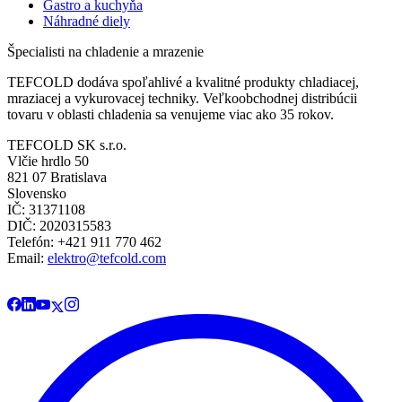
Gastro a kuchyňa
Náhradné diely
Špecialisti na chladenie a mrazenie
TEFCOLD dodáva spoľahlivé a kvalitné produkty chladiacej,
mraziacej a vykurovacej techniky. Veľkoobchodnej distribúcii
tovaru v oblasti chladenia sa venujeme viac ako 35 rokov.
TEFCOLD SK s.r.o.
Vlčie hrdlo 50
821 07 Bratislava
Slovensko
IČ: 31371108
DIČ: 2020315583
Telefón: +421 911 770 462
Email:
elektro@tefcold.com