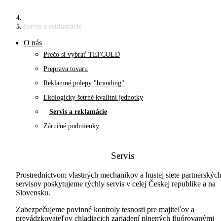
Servis a reklamácie
O nás
Prečo si vybrať TEFCOLD
Preprava tovaru
Reklamné polepy "branding"
Ekologicky šetrné kvalitní jednotky
Servis a reklamácie
Záručné podmienky
Servis
Prostredníctvom vlastných mechanikov a hustej siete partnerskýc
servisov poskytujeme rýchly servis v celej Českej republike a na
Slovensku.
Zabezpečujeme povinné kontroly tesnosti pre majiteľov a
prevádzkovateľov chladiacich zariadení plnených fluórovanými