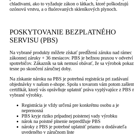
chladivami, ako to vyžaduje zákon o látkach, ktoré poškodzujú
ozónovú vrstvu, a o fluórovaných skleníkových plynoch.
POSKYTOVANIE BEZPLATNÉHO
SERVISU (PBS)
Na vybrané produkty môžete získať predĺženú záruku nad rámec
zákonnej záruky + 36 mesiacov. PBS je bežnou praxou v odvetví
spotrebičov. Zákazník sa tak nemusí obávať, že sa výrobok pokaz
tesne po skončení záručnej doby.
Na získanie nároku na PBS je potrebná registrácia pri zadávaní
objednávky v našom e-shope. Spolu s tovarom vám potom zašle
certifikát, ktorý vás oprávňuje uplatniť práva vyplývajúce z PBS 
vybrané výrobky.
Registrácia je vždy určená pre konkrétnu osobu a je
neprenosná
PBS kryje riziko prípadnej poistenej vady výrobku
nárok na poistné plnenie nepredlžuje PBS
nároky z PBS je potrebné uplatniť priamo u dodávateľa
uvedeného v záručnom liste