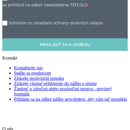
sa prihlásiť na odber newsletterov TEFCOLD
*
Súhlasím so zásadami ochrany osobných údajov.
*
PRIHLÁSIŤ SA K ODBERU
Kontakt
Kontaktujte nás
Staňte sa prodajcom
Získajte nezáväznú ponuku
Získajte vlastné prihlásenie do nášho e-shopu
Žiadosť o záručnú alebo pozáručnú opravu - servisný
formulár
Prihláste sa na odber nášho newslettera, aby vám nič neuniklo
O nás