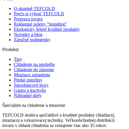
O skupině TEFCOLD
Prečo si vybrať TEFCOLD
Preprava tovaru
Reklamné polepy "branding"
Ekologicky šetrné kvalitné produkty
Novinky a blog
Záručné podmienky
Produkty
Tipy
Chladenie na predajňu
Chladenie do zázemia
Mraziace zariadenia
Predaj zmrzliny
Stavebnicové boxy
Gastro a kuchyňa
Náhradné diely
Špecialisti na chladenie a mrazenie
TEFCOLD dodáva spoľahlivé a kvalitné produkty chladiacej,
mraziacej a vykurovacej techniky. Veľkoobchodnej distribúcii
tovaru v oblasti chladenia sa venujeme viac ako 35 rokov.