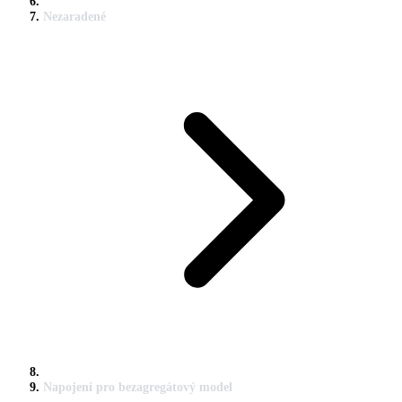
Nezaradené
Napojení pro bezagregátový model