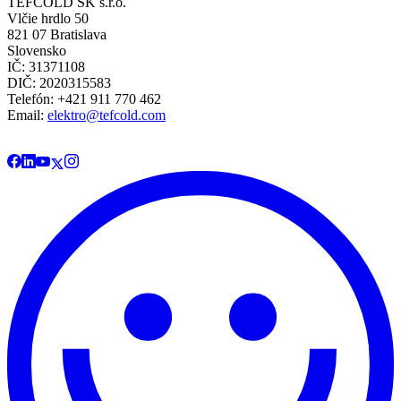
TEFCOLD SK s.r.o.
Vlčie hrdlo 50
821 07 Bratislava
Slovensko
IČ: 31371108
DIČ: 2020315583
Telefón: +421 911 770 462
Email:
elektro@tefcold.com