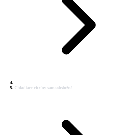
Chladiace vitríny samoobslužné