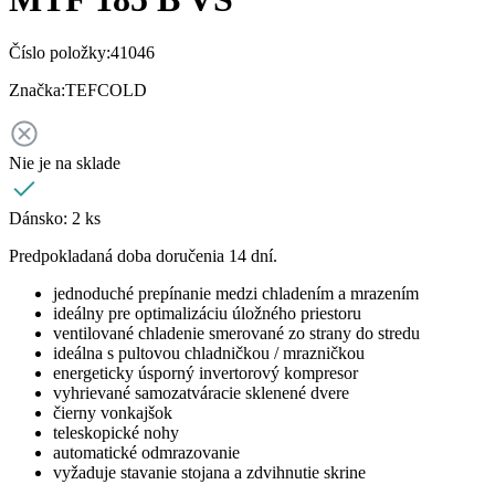
Číslo položky:
41046
Značka:
TEFCOLD
Nie je na sklade
Dánsko:
2 ks
Predpokladaná doba doručenia 14 dní.
jednoduché prepínanie medzi chladením a mrazením
ideálny pre optimalizáciu úložného priestoru
ventilované chladenie smerované zo strany do stredu
ideálna s pultovou chladničkou / mrazničkou
energeticky úsporný invertorový kompresor
vyhrievané samozatváracie sklenené dvere
čierny vonkajšok
teleskopické nohy
automatické odmrazovanie
vyžaduje stavanie stojana a zdvihnutie skrine