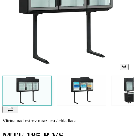
Vitrína nad ostrov mraziaca / chladiaca
MTF 185 B VS