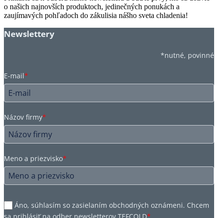
o našich najnovších produktoch, jedinečných ponukách a
zaujímavých pohľadoch do zákulisia nášho sveta chladenia!
Newslettery
*nutné, povinné
E-mail
*
Názov firmy
*
Meno a priezvisko
*
Áno, súhlasím so zasielaním obchodných oznámeni. Chcem
sa prihlásiť na odber newsletterov TEFCOLD
*