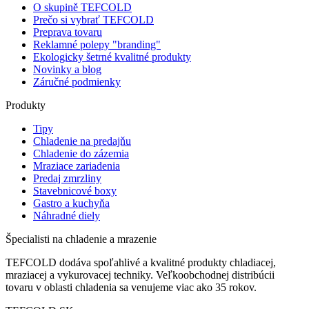
O skupině TEFCOLD
Prečo si vybrať TEFCOLD
Preprava tovaru
Reklamné polepy "branding"
Ekologicky šetrné kvalitné produkty
Novinky a blog
Záručné podmienky
Produkty
Tipy
Chladenie na predajňu
Chladenie do zázemia
Mraziace zariadenia
Predaj zmrzliny
Stavebnicové boxy
Gastro a kuchyňa
Náhradné diely
Špecialisti na chladenie a mrazenie
TEFCOLD dodáva spoľahlivé a kvalitné produkty chladiacej,
mraziacej a vykurovacej techniky. Veľkoobchodnej distribúcii
tovaru v oblasti chladenia sa venujeme viac ako 35 rokov.