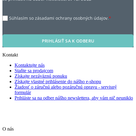
Súhlasím so zásadami ochrany osobných údajov.
*
PRIHLÁSIŤ SA K ODBERU
Kontakt
Kontaktujte nás
Staňte sa prodajcom
Získajte nezáväznú ponuku
Získajte vlastné prihlásenie do nášho e-shopu
Žiadosť o záručnú alebo pozáručnú opravu - servisný
formulár
Prihláste sa na odber nášho newslettera, aby vám nič neuniklo
O nás