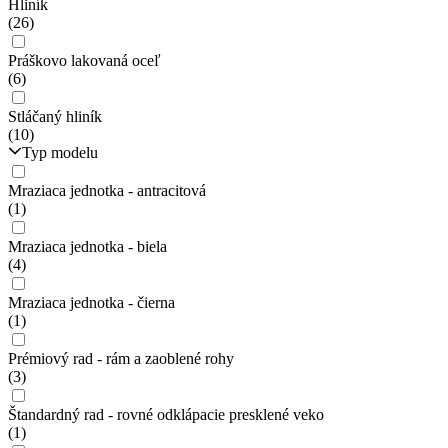
Hliník
(26)
Práškovo lakovaná oceľ
(6)
Stláčaný hliník
(10)
Typ modelu
Mraziaca jednotka - antracitová
(1)
Mraziaca jednotka - biela
(4)
Mraziaca jednotka - čierna
(1)
Prémiový rad - rám a zaoblené rohy
(3)
Štandardný rad - rovné odklápacie presklené veko
(1)