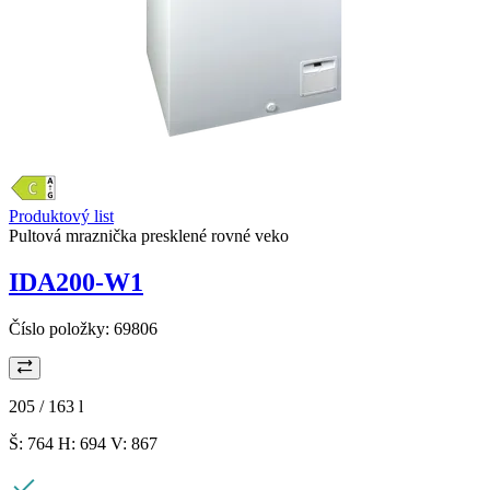
Produktový list
Pultová mraznička presklené rovné veko
IDA200-W1
Číslo položky:
69806
205 / 163
l
Š: 764 H: 694 V: 867