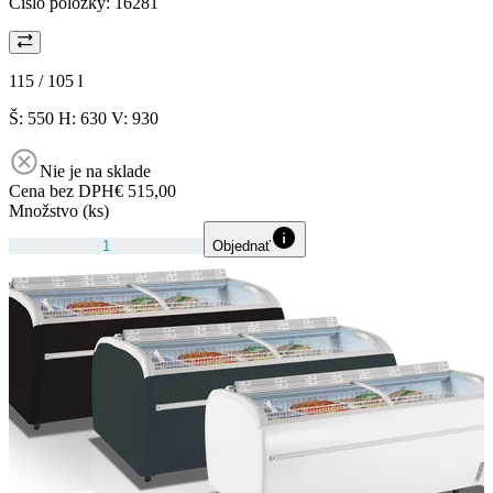
Číslo položky:
16281
115 / 105
l
Š: 550 H: 630 V: 930
Nie je na sklade
Cena bez DPH
€ 515,00
Množstvo (ks)
Objednať