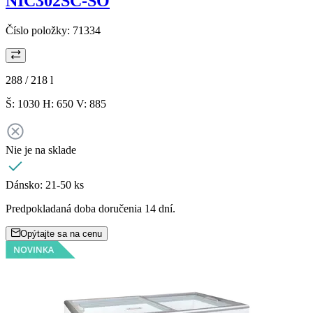
NIC302SC-SO
Číslo položky:
71334
288 / 218
l
Š: 1030 H: 650 V: 885
Nie je na sklade
Dánsko:
21-50 ks
Predpokladaná doba doručenia 14 dní.
Opýtajte sa na cenu