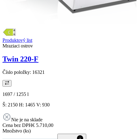
Produktový list
Mraziaci ostrov
Twin 220-F
Číslo položky:
16321
1697 / 1255
l
Š: 2150 H: 1465 V: 930
Nie je na sklade
Cena bez DPH
€ 5.710,00
Množstvo (ks)