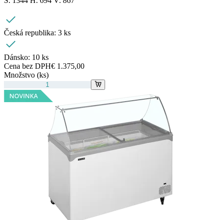
Š: 1344 H: 694 V: 867
Česká republika:
3 ks
Dánsko:
10 ks
Cena bez DPH
€ 1.375,00
Množstvo (ks)