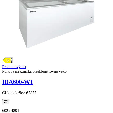
Produktový list
Pultová mraznička presklené rovné veko
IDA600-W1
Číslo položky:
67877
602 / 489
l