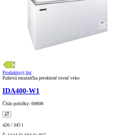
Produktový list
Pultová mraznička presklené rovné veko
IDA400-W1
Číslo položky:
69808
426 / 345
l