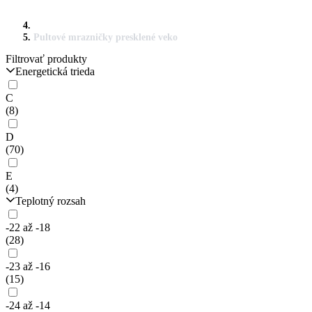
Pultové mrazničky presklené veko
Filtrovať produkty
Energetická trieda
C
(8)
D
(70)
E
(4)
Teplotný rozsah
-22 až -18
(28)
-23 až -16
(15)
-24 až -14