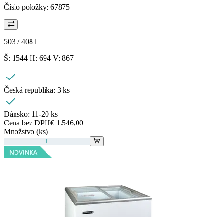
Číslo položky:
67875
503 / 408
l
Š: 1544 H: 694 V: 867
Česká republika:
3 ks
Dánsko:
11-20 ks
Cena bez DPH
€ 1.546,00
Množstvo (ks)