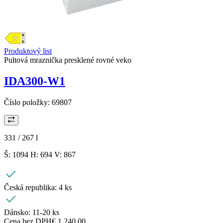
Produktový list
Pultová mraznička presklené rovné veko
IDA300-W1
Číslo položky:
69807
331 / 267
l
Š: 1094 H: 694 V: 867
Česká republika:
4 ks
Dánsko:
11-20 ks
Cena bez DPH
€ 1.240,00