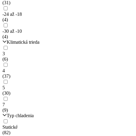
(31)
-24 až -18
(4)
-30 až -10
(4)
Klimatická trieda
3
(6)
4
(37)
5
(30)
7
(9)
Typ chladenia
Statické
(82)