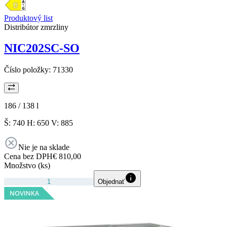
Produktový list
Distribútor zmrzliny
NIC202SC-SO
Číslo položky:
71330
186 / 138
l
Š: 740 H: 650 V: 885
Nie je na sklade
Cena bez DPH
€ 810,00
Množstvo (ks)
Objednať