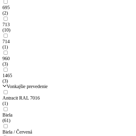
695
(2)
713
(10)
714
(1)
960
(3)
1465
(3)
Vonkajšie prevedenie
Antracit RAL 7016
(1)
Biela
(61)
Biela / Červená