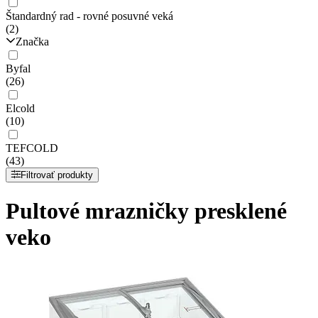
Štandardný rad - rovné posuvné veká
(2)
Značka
Byfal
(26)
Elcold
(10)
TEFCOLD
(43)
Filtrovať produkty
Pultové mrazničky presklené
veko