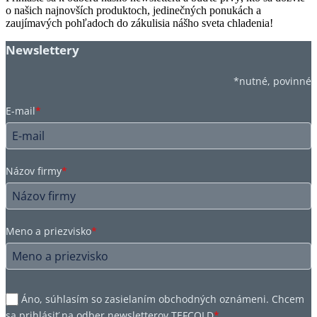
o našich najnovších produktoch, jedinečných ponukách a
zaujímavých pohľadoch do zákulisia nášho sveta chladenia!
Newslettery
*nutné, povinné
E-mail
*
Názov firmy
*
Meno a priezvisko
*
Áno, súhlasím so zasielaním obchodných oznámeni. Chcem
sa prihlásiť na odber newsletterov TEFCOLD
*