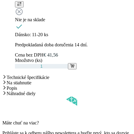
Nie je na sklade
Dánsko:
11-20 ks
Predpokladaná doba doručenia 14 dní.
Cena bez DPH
€ 41,56
Množstvo (ks)
Technické špecifikácie
Na stiahnutie
Popis
Náhradné diely
Máte chuť na viac?
Prihláste sa k odberu nášho newslettera a buďte prvý, kto sa dozvie