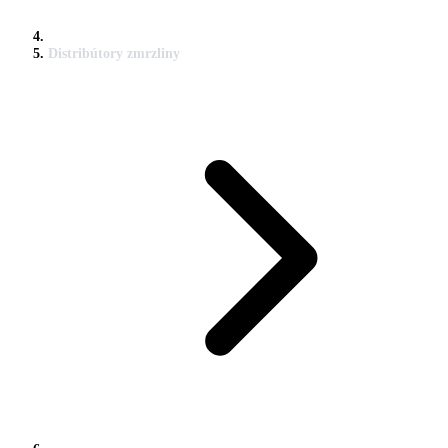
Distribútory zmrzliny