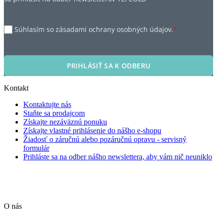
Súhlasím so zásadami ochrany osobných údajov.
*
PRIHLÁSIŤ SA K ODBERU
Kontakt
Kontaktujte nás
Staňte sa prodajcom
Získajte nezáväznú ponuku
Získajte vlastné prihlásenie do nášho e-shopu
Žiadosť o záručnú alebo pozáručnú opravu - servisný
formulár
Prihláste sa na odber nášho newslettera, aby vám nič neuniklo
O nás