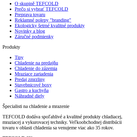
O skupině TEFCOLD
Prečo si vybrať TEFCOLD
Preprava tovaru
Reklamné polepy "branding"
Ekologicky šetrné kvalitné produkty
Novinky a blog
Záručné podmienky
Produkty
Tipy
Chladenie na predajňu
Chladenie do zázemia
Mraziace zariadenia
Predaj zmrzliny
Stavebnicové boxy
Gastro a kuchyňa
Náhradné diely
Špecialisti na chladenie a mrazenie
TEFCOLD dodáva spoľahlivé a kvalitné produkty chladiacej,
mraziacej a vykurovacej techniky. Veľkoobchodnej distribúcii
tovaru v oblasti chladenia sa venujeme viac ako 35 rokov.