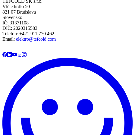
TEFCOLD SK s.r.o.
Vlčie hrdlo 50
821 07 Bratislava
Slovensko
IČ: 31371108
DIČ: 2020315583
Telefón: +421 911 770 462
Email:
elektro@tefcold.com