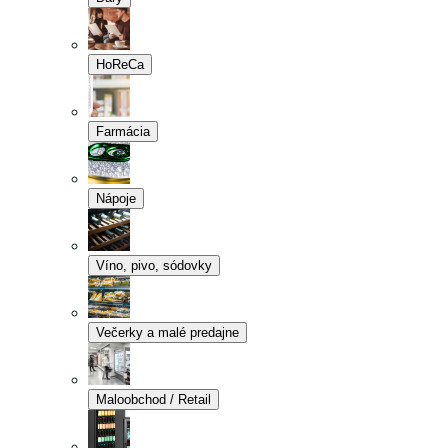
HoReCa
Farmácia
Nápoje
Víno, pivo, sódovky
Večerky a malé predajne
Maloobchod / Retail