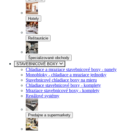
Hotely
Reštaurácie
Špecializované obchody
STAVEBNICOVÉ BOXY
Chladiace a mraziace stavebnicové boxy - panely
Monobloky - chladiace a mraziace jednotky
Stavebnicové chladiace boxy na mieru
Chladiace stavebnicové boxy - komplety
Mraziace stavebnicové boxy - komplety
Regálové systémy
Predajne a supermarkety