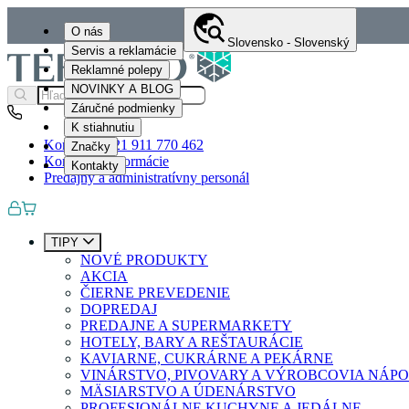
O nás
Slovensko - Slovenský
Servis a reklamácie
Reklamné polepy
NOVINKY A BLOG
Záručné podmienky
K stiahnutiu
Kontakty
+421 911 770 462
Značky
Kontaktné informácie
Kontakty
Predajný a administratívny personál
TIPY
NOVÉ PRODUKTY
AKCIA
ČIERNE PREVEDENIE
DOPREDAJ
PREDAJNE A SUPERMARKETY
HOTELY, BARY A REŠTAURÁCIE
KAVIARNE, CUKRÁRNE A PEKÁRNE
VINÁRSTVO, PIVOVARY A VÝROBCOVIA NÁP
MÄSIARSTVO A ÚDENÁRSTVO
PROFESIONÁLNE KUCHYNE A JEDÁLNE