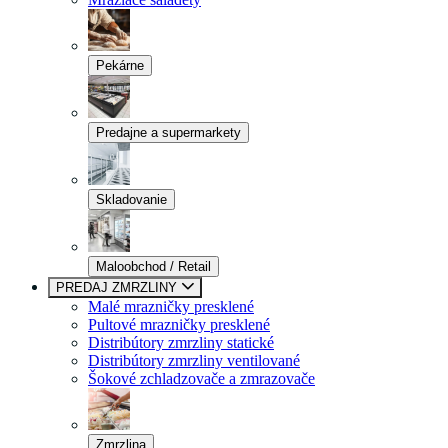
Pekárne
Predajne a supermarkety
Skladovanie
Maloobchod / Retail
PREDAJ ZMRZLINY
Malé mrazničky presklené
Pultové mrazničky presklené
Distribútory zmrzliny statické
Distribútory zmrzliny ventilované
Šokové zchladzovače a zmrazovače
Zmrzlina