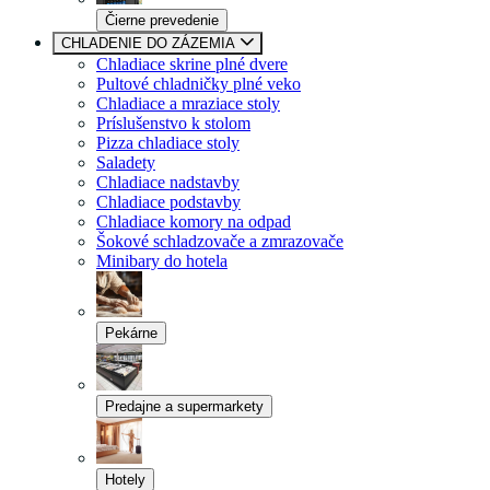
Čierne prevedenie
CHLADENIE DO ZÁZEMIA
Chladiace skrine plné dvere
Pultové chladničky plné veko
Chladiace a mraziace stoly
Príslušenstvo k stolom
Pizza chladiace stoly
Saladety
Chladiace nadstavby
Chladiace podstavby
Chladiace komory na odpad
Šokové schladzovače a zmrazovače
Minibary do hotela
Pekárne
Predajne a supermarkety
Hotely