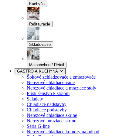
Kuchyňa
Reštaurácie
Skladovanie
Maloobchod / Retail
GASTRO A KUCHYŇA
Šokové zchladzovače a zmrazovače
Nerezové chladiace vane
Nerezové chladiace a mraziace stoly
Príslušenstvo k stolom
Saladety
Chladiace nadstavby
Chladiace podstavby
Nerezové chladiace skrine
Nerezové mraziace skrine
Séria G-line
Nerezové chladiace komory na odpad