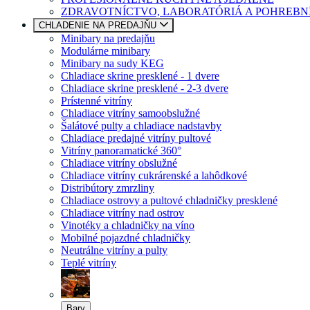
ZDRAVOTNÍCTVO, LABORATÓRIÁ A POHREBN
CHLADENIE NA PREDAJŇU
Minibary na predajňu
Modulárne minibary
Minibary na sudy KEG
Chladiace skrine presklené - 1 dvere
Chladiace skrine presklené - 2-3 dvere
Prístenné vitríny
Chladiace vitríny samoobslužné
Šalátové pulty a chladiace nadstavby
Chladiace predajné vitríny pultové
Vitríny panoramatické 360°
Chladiace vitríny obslužné
Chladiace vitríny cukrárenské a lahôdkové
Distribútory zmrzliny
Chladiace ostrovy a pultové chladničky presklené
Chladiace vitríny nad ostrov
Vinotéky a chladničky na víno
Mobilné pojazdné chladničky
Neutrálne vitríny a pulty
Teplé vitríny
Bary