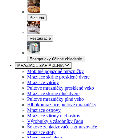
Pizzeria
Reštaurácie
Energeticky účinné chladenie
MRAZIACE ZARIADENIA
Mobilné pojazdné mrazničky
Mraziace skrine presklené dvere
Mraziace vitríny
Pultové mrazničky presklené veko
Mraziace skrine plné dvere
Pultové mrazničky plné veko
Hlbokomraziace pultové mrazničky
Mraziace ostrovy
Mraziace vitríny nad ostrov
Výrobníky a zásobníky ľadu
Šokové zchladzovače a zmrazovače
Mraziace stoly
Mraziace saladety