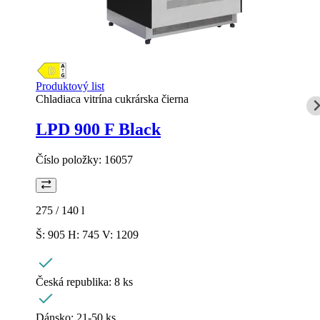
Produktový list
Chladiaca vitrína cukrárska čierna
LPD 900 F Black
Číslo položky:
16057
275 / 140
l
Š: 905 H: 745 V: 1209
Česká republika:
8 ks
Dánsko:
21-50 ks