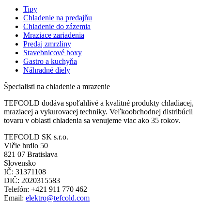
Tipy
Chladenie na predajňu
Chladenie do zázemia
Mraziace zariadenia
Predaj zmrzliny
Stavebnicové boxy
Gastro a kuchyňa
Náhradné diely
Špecialisti na chladenie a mrazenie
TEFCOLD dodáva spoľahlivé a kvalitné produkty chladiacej,
mraziacej a vykurovacej techniky. Veľkoobchodnej distribúcii
tovaru v oblasti chladenia sa venujeme viac ako 35 rokov.
TEFCOLD SK s.r.o.
Vlčie hrdlo 50
821 07 Bratislava
Slovensko
IČ: 31371108
DIČ: 2020315583
Telefón: +421 911 770 462
Email:
elektro@tefcold.com