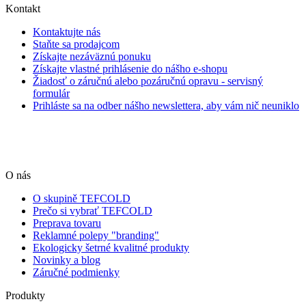
Kontakt
Kontaktujte nás
Staňte sa prodajcom
Získajte nezáväznú ponuku
Získajte vlastné prihlásenie do nášho e-shopu
Žiadosť o záručnú alebo pozáručnú opravu - servisný
formulár
Prihláste sa na odber nášho newslettera, aby vám nič neuniklo
O nás
O skupině TEFCOLD
Prečo si vybrať TEFCOLD
Preprava tovaru
Reklamné polepy "branding"
Ekologicky šetrné kvalitné produkty
Novinky a blog
Záručné podmienky
Produkty