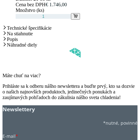
Cena bez DPH
€ 1.746,00
Množstvo (ks)
Technické špecifikácie
Na stiahnutie
Popis
Náhradné diely
Máte chuť na viac?
Prihláste sa k odberu nášho newslettera a buďte prvý, kto sa dozvie
o našich najnovších produktoch, jedinečných ponukách a
zaujímavých pohľadoch do zákulisia nášho sveta chladenia!
Newslettery
*nutné, povinné
E-mail
*