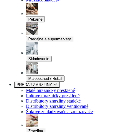
Pekárne
Predajne a supermarkety
Skladovanie
Maloobchod / Retail
PREDAJ ZMRZLINY
Malé mrazničky presklené
Pultové mrazničky presklené
Distribútory zmrzliny statické
Distribútory zmrzliny ventilované
Šokové zchladzovače a zmrazovače
Zmrzlina