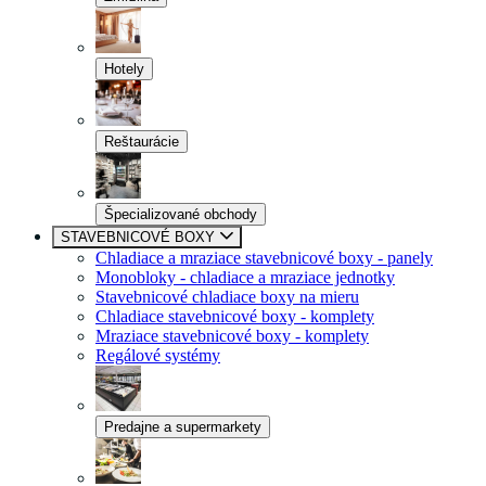
Hotely
Reštaurácie
Špecializované obchody
STAVEBNICOVÉ BOXY
Chladiace a mraziace stavebnicové boxy - panely
Monobloky - chladiace a mraziace jednotky
Stavebnicové chladiace boxy na mieru
Chladiace stavebnicové boxy - komplety
Mraziace stavebnicové boxy - komplety
Regálové systémy
Predajne a supermarkety