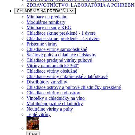
ZDRAVOTNÍCTVO, LABORATÓRIÁ A POHREBN
CHLADENIE NA PREDAJŇU
Minibary na predajňu
Modulárne minibary
Minibary na sudy KEG
Chladiace skrine presklené - 1 dvere
Chladiace skrine presklené - 2-3 dvere
Prístenné vitríny
Chladiace vitríny samoobslužné
Šalátové pulty a chladiace nadstavby
Chladiace predajné vitríny pultové
Vitríny panoramatické 360°
Chladiace vitríny obslužné
Chladiace vitríny cukrárenské a lahôdkové
Distribútory zmrzliny
Chladiace ostrovy a pultové chladničky presklené
Chladiace vitríny nad ostrov
Vinotéky a chladničky na víno
Mobilné pojazdné chladničky
Neutrálne vitríny a pulty
Teplé vitríny
Bary