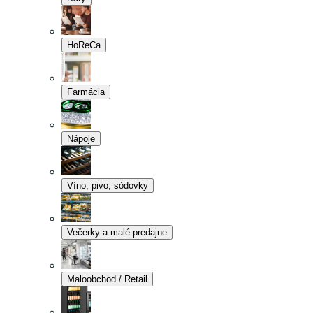
HoReCa
Farmácia
Nápoje
Víno, pivo, sódovky
Večerky a malé predajne
Maloobchod / Retail