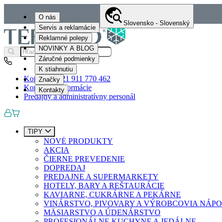
O nás
Slovensko - Slovenský
Servis a reklamácie
Reklamné polepy
NOVINKY A BLOG
Záručné podmienky
K stiahnutiu
Kontakty
+421 911 770 462
Značky
Kontaktné informácie
Kontakty
Predajný a administratívny personál
TIPY
NOVÉ PRODUKTY
AKCIA
ČIERNE PREVEDENIE
DOPREDAJ
PREDAJNE A SUPERMARKETY
HOTELY, BARY A REŠTAURÁCIE
KAVIARNE, CUKRÁRNE A PEKÁRNE
VINÁRSTVO, PIVOVARY A VÝROBCOVIA NÁP
MÄSIARSTVO A ÚDENÁRSTVO
PROFESIONÁLNE KUCHYNE A JEDÁLNE