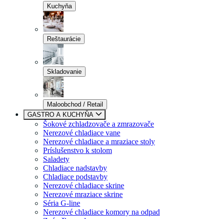
Kuchyňa
Reštaurácie
Skladovanie
Maloobchod / Retail
GASTRO A KUCHYŇA
Šokové zchladzovače a zmrazovače
Nerezové chladiace vane
Nerezové chladiace a mraziace stoly
Príslušenstvo k stolom
Saladety
Chladiace nadstavby
Chladiace podstavby
Nerezové chladiace skrine
Nerezové mraziace skrine
Séria G-line
Nerezové chladiace komory na odpad