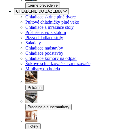
Čierne prevedenie
CHLADENIE DO ZÁZEMIA
Chladiace skrine plné dvere
Pultové chladničky plné veko
Chladiace a mraziace stoly
Príslušenstvo k stolom
Pizza chladiace stoly
Saladety
Chladiace nadstavby
Chladiace podstavby
Chladiace komory na odpad
Šokové schladzovače a zmrazovače
Minibary do hotela
Pekárne
Predajne a supermarkety
Hotely