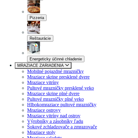
Pizzeria
Reštaurácie
Energeticky účinné chladenie
MRAZIACE ZARIADENIA
Mobilné pojazdné mrazničky
Mraziace skrine presklené dvere
Mraziace vitríny
Pultové mrazničky presklené veko
Mraziace skrine plné dvere
Pultové mrazničky plné veko
Hlbokomraziace pultové mrazničky
Mraziace ostrovy
Mraziace vitríny nad ostrov
Výrobníky a zásobníky ľadu
Šokové zchladzovače a zmrazovače
Mraziace stoly
Mraziace saladety