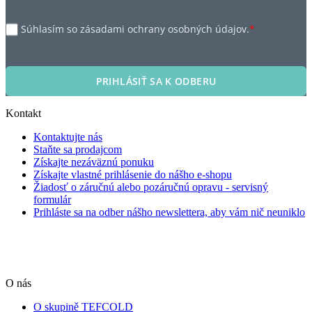
Súhlasím so zásadami ochrany osobných údajov.
*
PRIHLÁSIŤ SA K ODBERU
Kontakt
Kontaktujte nás
Staňte sa prodajcom
Získajte nezáväznú ponuku
Získajte vlastné prihlásenie do nášho e-shopu
Žiadosť o záručnú alebo pozáručnú opravu - servisný
formulár
Prihláste sa na odber nášho newslettera, aby vám nič neuniklo
O nás
O skupině TEFCOLD