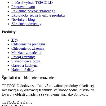
Prečo si vybrať TEFCOLD
Preprava tovaru
Reklamné polepy "branding"
Ekologicky šetrné kvalitné produkty
Novinky a blog
Záručné podmienky
Produkty
Tipy
Chladenie na predajňu
Chladenie do zázemia
Mraziace zariadenia
Predaj zmrzliny
Stavebnicové boxy
Gastro a kuchyňa
Náhradné diely
Špecialisti na chladenie a mrazenie
TEFCOLD dodáva spoľahlivé a kvalitné produkty chladiacej,
mraziacej a vykurovacej techniky. Veľkoobchodnej distribúcii
tovaru v oblasti chladenia sa venujeme viac ako 35 rokov.
TEFCOLD SK s.r.o.