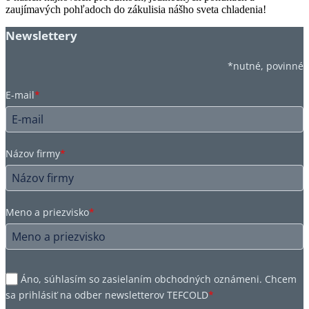
zaujímavých pohľadoch do zákulisia nášho sveta chladenia!
Newslettery
*nutné, povinné
E-mail
*
Názov firmy
*
Meno a priezvisko
*
Áno, súhlasím so zasielaním obchodných oznámeni. Chcem
sa prihlásiť na odber newsletterov TEFCOLD
*