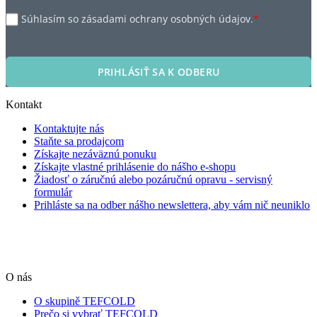
Súhlasím so zásadami ochrany osobných údajov.
*
PRIHLÁSIŤ SA K ODBERU
Kontakt
Kontaktujte nás
Staňte sa prodajcom
Získajte nezáväznú ponuku
Získajte vlastné prihlásenie do nášho e-shopu
Žiadosť o záručnú alebo pozáručnú opravu - servisný
formulár
Prihláste sa na odber nášho newslettera, aby vám nič neuniklo
O nás
O skupině TEFCOLD
Prečo si vybrať TEFCOLD