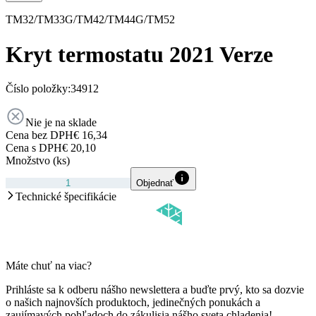
TM32/TM33G/TM42/TM44G/TM52
Kryt termostatu 2021 Verze
Číslo položky:
34912
Nie je na sklade
Cena bez DPH
€ 16,34
Cena s DPH
€ 20,10
Množstvo (ks)
Objednať
Technické špecifikácie
Máte chuť na viac?
Prihláste sa k odberu nášho newslettera a buďte prvý, kto sa dozvie
o našich najnovších produktoch, jedinečných ponukách a
zaujímavých pohľadoch do zákulisia nášho sveta chladenia!