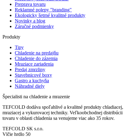
Preprava tovaru
Reklamné polepy "branding"
Ekologicky šetrné kvalitné produkty
Novinky a blog
Záručné podmienky
Produkty
Tipy
Chladenie na predajňu
Chladenie do zázemia
Mraziace zariadenia
Predaj zmrzliny
Stavebnicové boxy
Gastro a kuchyňa
Náhradné diely
Špecialisti na chladenie a mrazenie
TEFCOLD dodáva spoľahlivé a kvalitné produkty chladiacej,
mraziacej a vykurovacej techniky. Veľkoobchodnej distribúcii
tovaru v oblasti chladenia sa venujeme viac ako 35 rokov.
TEFCOLD SK s.r.o.
Vlčie hrdlo 50