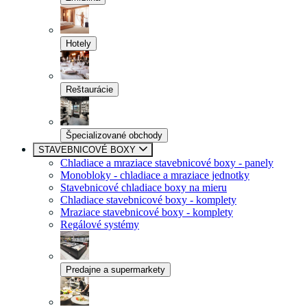
Hotely
Reštaurácie
Špecializované obchody
STAVEBNICOVÉ BOXY
Chladiace a mraziace stavebnicové boxy - panely
Monobloky - chladiace a mraziace jednotky
Stavebnicové chladiace boxy na mieru
Chladiace stavebnicové boxy - komplety
Mraziace stavebnicové boxy - komplety
Regálové systémy
Predajne a supermarkety