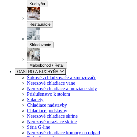
Kuchyňa
Reštaurácie
Skladovanie
Maloobchod / Retail
GASTRO A KUCHYŇA
Šokové zchladzovače a zmrazovače
Nerezové chladiace vane
Nerezové chladiace a mraziace stoly
Príslušenstvo k stolom
Saladety
Chladiace nadstavby
Chladiace podstavby
Nerezové chladiace skrine
Nerezové mraziace skrine
Séria G-line
Nerezové chladiace komory na odpad