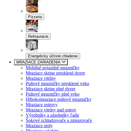
Pizzeria
Reštaurácie
Energeticky účinné chladenie
MRAZIACE ZARIADENIA
Mobilné pojazdné mrazničky
Mraziace skrine presklené dvere
Mraziace vitríny
Pultové mrazničky presklené veko
Mraziace skrine plné dvere
Pultové mrazničky plné veko
Hlbokomraziace pultové mrazničky
Mraziace ostrovy
Mraziace vitríny nad ostrov
Výrobníky a zásobníky ľadu
Šokové zchladzovače a zmrazovače
Mraziace stoly
Mraziace saladety