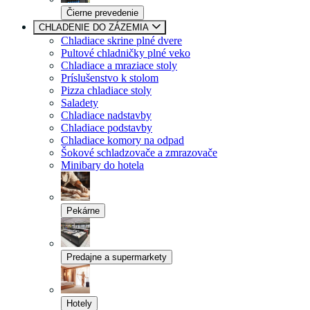
Čierne prevedenie
CHLADENIE DO ZÁZEMIA
Chladiace skrine plné dvere
Pultové chladničky plné veko
Chladiace a mraziace stoly
Príslušenstvo k stolom
Pizza chladiace stoly
Saladety
Chladiace nadstavby
Chladiace podstavby
Chladiace komory na odpad
Šokové schladzovače a zmrazovače
Minibary do hotela
Pekárne
Predajne a supermarkety
Hotely