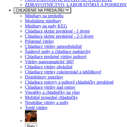
ZDRAVOTNÍCTVO, LABORATÓRIÁ A POHREBN
CHLADENIE NA PREDAJŇU
Minibary na predajňu
Modulárne minibary
Minibary na sudy KEG
Chladiace skrine presklené - 1 dvere
Chladiace skrine presklené - 2-3 dvere
Prístenné vitríny
Chladiace vitríny samoobslužné
Šalátové pulty a chladiace nadstavby
Chladiace predajné vitríny pultové
Vitríny panoramatické 360°
Chladiace vitríny obslužné
Chladiace vitríny cukrárenské a lahôdkové
Distribútory zmrzliny
Chladiace ostrovy a pultové chladničky presklené
Chladiace vitríny nad ostrov
Vinotéky a chladničky na víno
Mobilné pojazdné chladničky
Neutrálne vitríny a pulty
Teplé vitríny
Bary