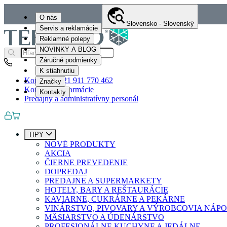
O nás
Slovensko - Slovenský
Servis a reklamácie
Reklamné polepy
NOVINKY A BLOG
Záručné podmienky
K stiahnutiu
Kontakty
+421 911 770 462
Značky
Kontaktné informácie
Kontakty
Predajný a administratívny personál
TIPY
NOVÉ PRODUKTY
AKCIA
ČIERNE PREVEDENIE
DOPREDAJ
PREDAJNE A SUPERMARKETY
HOTELY, BARY A REŠTAURÁCIE
KAVIARNE, CUKRÁRNE A PEKÁRNE
VINÁRSTVO, PIVOVARY A VÝROBCOVIA NÁP
MÄSIARSTVO A ÚDENÁRSTVO
PROFESIONÁLNE KUCHYNE A JEDÁLNE