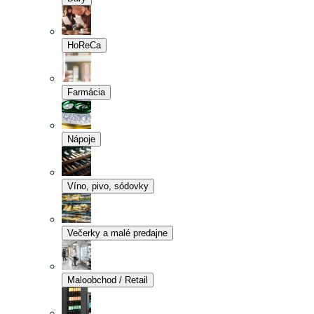
HoReCa
Farmácia
Nápoje
Víno, pivo, sódovky
Večerky a malé predajne
Maloobchod / Retail