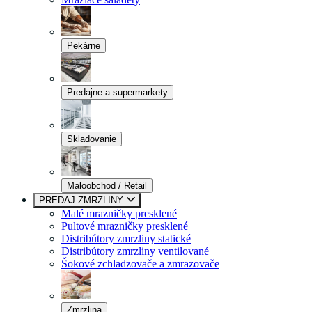
Pekárne
Predajne a supermarkety
Skladovanie
Maloobchod / Retail
PREDAJ ZMRZLINY
Malé mrazničky presklené
Pultové mrazničky presklené
Distribútory zmrzliny statické
Distribútory zmrzliny ventilované
Šokové zchladzovače a zmrazovače
Zmrzlina