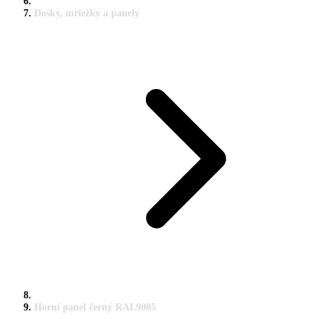
Dosky, mriežky a panely
Horní panel černý RAL9005