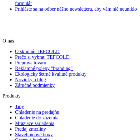
formulár
Prihláste sa na odber nášho newslettera, aby vám nič neuniklo
O nás
O skupině TEFCOLD
Prečo si vybrať TEFCOLD
Preprava tovaru
Reklamné polepy "branding"
Ekologicky šetrné kvalitné produkty
Novinky a blog
Záručné podmienky
Produkty
Tipy
Chladenie na predajňu
Chladenie do zázemia
Mraziace zariadenia
Predaj zmrzliny
Stavebnicové boxy