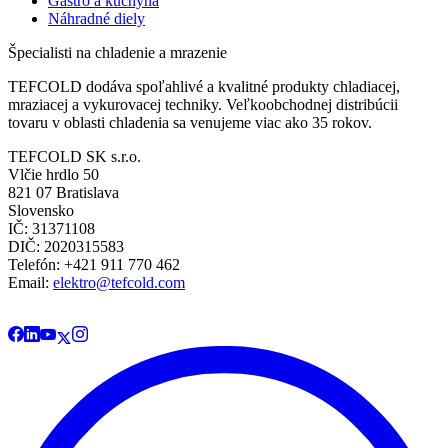
Gastro a kuchyňa
Náhradné diely
Špecialisti na chladenie a mrazenie
TEFCOLD dodáva spoľahlivé a kvalitné produkty chladiacej,
mraziacej a vykurovacej techniky. Veľkoobchodnej distribúcii
tovaru v oblasti chladenia sa venujeme viac ako 35 rokov.
TEFCOLD SK s.r.o.
Vlčie hrdlo 50
821 07 Bratislava
Slovensko
IČ: 31371108
DIČ: 2020315583
Telefón: +421 911 770 462
Email:
elektro@tefcold.com