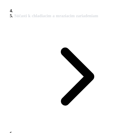
Súčasti k chladiacim a mraziacim zariadeniam