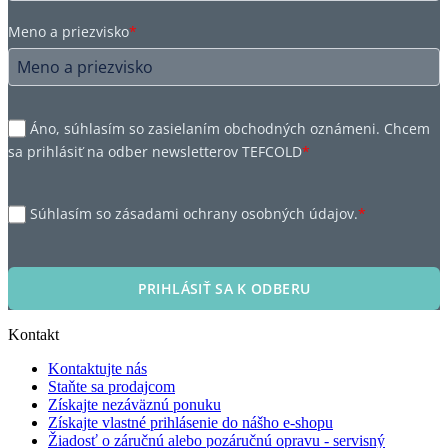
Meno a priezvisko
*
Áno, súhlasím so zasielaním obchodných oznámeni. Chcem
sa prihlásiť na odber newsletterov TEFCOLD
*
Súhlasím so zásadami ochrany osobných údajov.
*
PRIHLÁSIŤ SA K ODBERU
Kontakt
Kontaktujte nás
Staňte sa prodajcom
Získajte nezáväznú ponuku
Získajte vlastné prihlásenie do nášho e-shopu
Žiadosť o záručnú alebo pozáručnú opravu - servisný