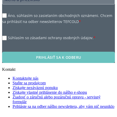
Áno, súhlasím so zasielaním obchodných oznámeni. Chcem
sa prihlásiť na odber newsletterov TEFCOLD
*
Súhlasím so zásadami ochrany osobných údajov.
*
PRIHLÁSIŤ SA K ODBERU
Kontakt
Kontaktujte nás
Staňte sa prodajcom
Získajte nezáväznú ponuku
Získajte vlastné prihlásenie do nášho e-shopu
Žiadosť o záručnú alebo pozáručnú opravu - servisný
formulár
Prihláste sa na odber nášho newslettera, aby vám nič neuniklo