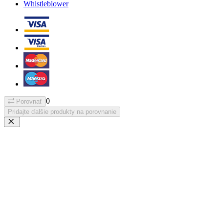
Whistleblower
0
Porovnať
Pridajte ďalšie produkty na porovnanie