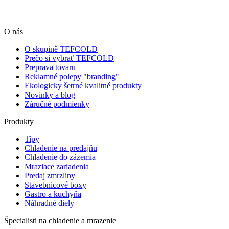
O nás
O skupině TEFCOLD
Prečo si vybrať TEFCOLD
Preprava tovaru
Reklamné polepy "branding"
Ekologicky šetrné kvalitné produkty
Novinky a blog
Záručné podmienky
Produkty
Tipy
Chladenie na predajňu
Chladenie do zázemia
Mraziace zariadenia
Predaj zmrzliny
Stavebnicové boxy
Gastro a kuchyňa
Náhradné diely
Špecialisti na chladenie a mrazenie