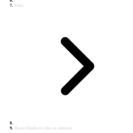
Veká
Horní hliníkové víko se zámkem