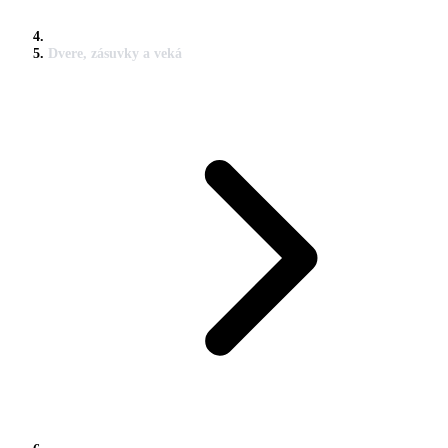
Dvere, zásuvky a veká