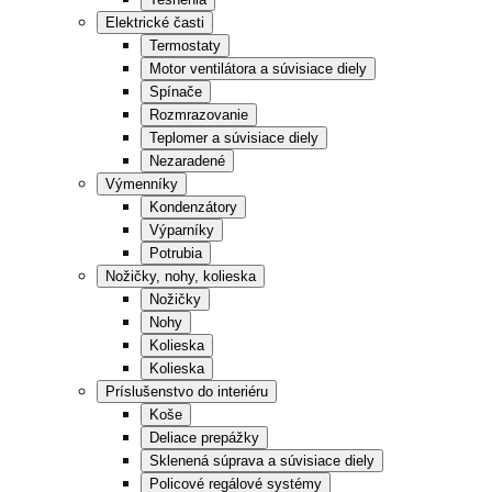
Nápoje
Energeticky účinné chladenie
Elektrické časti
Termostaty
Motor ventilátora a súvisiace diely
Kuchyňa
Víno, pivo, sódovky
Spínače
Rozmrazovanie
Teplomer a súvisiace diely
Skladovanie
Večerky a malé predajne
Nezaradené
Výmenníky
Kondenzátory
Rýchle občerstvenie
Maloobchod / Retail
Výparníky
Potrubia
Nožičky, nohy, kolieska
Čierne prevedenie
Nožičky
Nohy
Kolieska
Kolieska
Príslušenstvo do interiéru
Koše
Deliace prepážky
Sklenená súprava a súvisiace diely
Policové regálové systémy