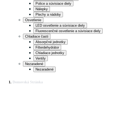
Police a súvisiace diely
Nálepky
Plechy a nádoby
Osvetlenie
LED osvetlenie a súvisiace diely
Fluorescenčné osvetlenie a súvisiace diely
Chladiace časti
Absorpčné jednotky
Filterdehydrátor
Chladiace jednotky
Ventily
Nezaradené
Nezaradené
Domovská Stránka