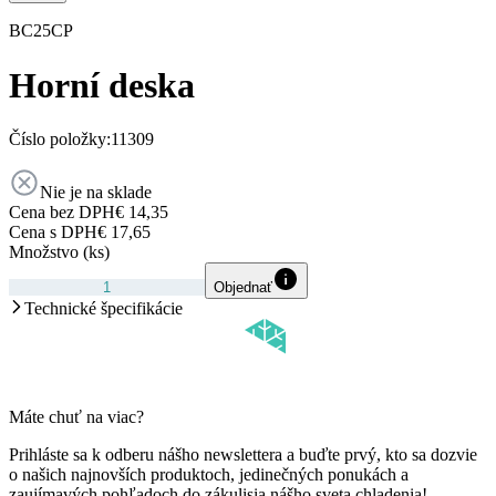
BC25CP
Horní deska
Číslo položky:
11309
Nie je na sklade
Cena bez DPH
€ 14,35
Cena s DPH
€ 17,65
Množstvo (ks)
Objednať
Technické špecifikácie
Máte chuť na viac?
Prihláste sa k odberu nášho newslettera a buďte prvý, kto sa dozvie
o našich najnovších produktoch, jedinečných ponukách a
zaujímavých pohľadoch do zákulisia nášho sveta chladenia!