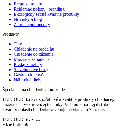
Preprava tovaru
Reklamné polepy "branding"
Ekologicky šetrné kvalitné produkty
Novinky a blog
Záručné podmienky
Produkty
Tipy
Chladenie na predajňu
Chladenie do zázemia
Mraziace zariadenia
Predaj zmrzliny
Stavebnicové boxy
Gastro a kuchyňa
Náhradné diely
Špecialisti na chladenie a mrazenie
TEFCOLD dodáva spoľahlivé a kvalitné produkty chladiacej,
mraziacej a vykurovacej techniky. Veľkoobchodnej distribúcii
tovaru v oblasti chladenia sa venujeme viac ako 35 rokov.
TEFCOLD SK s.r.o.
Vlčie hrdlo 50