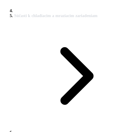
Súčasti k chladiacim a mraziacim zariadeniam