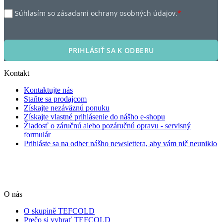
Súhlasím so zásadami ochrany osobných údajov.
*
PRIHLÁSIŤ SA K ODBERU
Kontakt
Kontaktujte nás
Staňte sa prodajcom
Získajte nezáväznú ponuku
Získajte vlastné prihlásenie do nášho e-shopu
Žiadosť o záručnú alebo pozáručnú opravu - servisný
formulár
Prihláste sa na odber nášho newslettera, aby vám nič neuniklo
O nás
O skupině TEFCOLD
Prečo si vybrať TEFCOLD