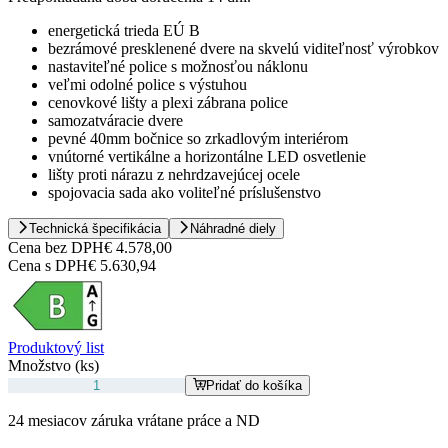
energetická trieda EÚ B
bezrámové presklenené dvere na skvelú viditeľnosť výrobkov
nastaviteľné police s možnosťou náklonu
veľmi odolné police s výstuhou
cenovkové lišty a plexi zábrana police
samozatváracie dvere
pevné 40mm bočnice so zrkadlovým interiérom
vnútorné vertikálne a horizontálne LED osvetlenie
lišty proti nárazu z nehrdzavejúcej ocele
spojovacia sada ako voliteľné príslušenstvo
Technická špecifikácia
Náhradné diely
Cena bez DPH
€ 4.578,00
Cena s DPH
€ 5.630,94
Produktový list
Množstvo (ks)
Pridať do košíka
24 mesiacov záruka vrátane práce a ND