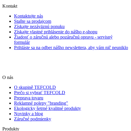
Kontakt
Kontaktujte nás
Staňte sa prodajcom
Získajte nezáväznú ponuku
Získajte vlastné prihlásenie do nášho e-shopu
Žiadosť o záručnú alebo pozáručnú opravu - servisný
formulár
Prihláste sa na odber nášho newslettera, aby vám nič neuniklo
O nás
O skupině TEFCOLD
Prečo si vybrať TEFCOLD
Preprava tovaru
Reklamné polepy "branding"
Ekologicky šetrné kvalitné produkty
Novinky a blog
Záručné podmienky
Produkty