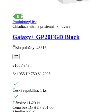
Produktový list
Chladiaca vitrína prístenná, kr. dvere
Galaxy+ GP20FGD Black
Číslo položky:
43816
2165 / 943
l
Š: 1955 H: 750 V: 2005
Česká republika:
1 ks
Dánsko:
11-20 ks
Cena bez DPH
€ 7.261,00
Množstvo (ks)