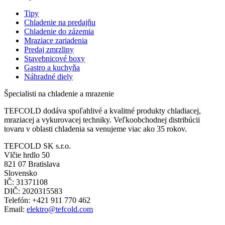
Tipy
Chladenie na predajňu
Chladenie do zázemia
Mraziace zariadenia
Predaj zmrzliny
Stavebnicové boxy
Gastro a kuchyňa
Náhradné diely
Špecialisti na chladenie a mrazenie
TEFCOLD dodáva spoľahlivé a kvalitné produkty chladiacej,
mraziacej a vykurovacej techniky. Veľkoobchodnej distribúcii
tovaru v oblasti chladenia sa venujeme viac ako 35 rokov.
TEFCOLD SK s.r.o.
Vlčie hrdlo 50
821 07 Bratislava
Slovensko
IČ: 31371108
DIČ: 2020315583
Telefón: +421 911 770 462
Email:
elektro@tefcold.com