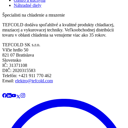
Gastro a kuchyňa
Náhradné diely
Špecialisti na chladenie a mrazenie
TEFCOLD dodáva spoľahlivé a kvalitné produkty chladiacej,
mraziacej a vykurovacej techniky. Veľkoobchodnej distribúcii
tovaru v oblasti chladenia sa venujeme viac ako 35 rokov.
TEFCOLD SK s.r.o.
Vlčie hrdlo 50
821 07 Bratislava
Slovensko
IČ: 31371108
DIČ: 2020315583
Telefón: +421 911 770 462
Email:
elektro@tefcold.com