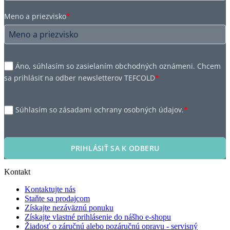
Meno a priezvisko
*
Áno, súhlasím so zasielaním obchodných oznámeni. Chcem
sa prihlásiť na odber newsletterov TEFCOLD
*
Súhlasím so zásadami ochrany osobných údajov.
*
PRIHLÁSIŤ SA K ODBERU
Kontakt
Kontaktujte nás
Staňte sa prodajcom
Získajte nezáväznú ponuku
Získajte vlastné prihlásenie do nášho e-shopu
Žiadosť o záručnú alebo pozáručnú opravu - servisný