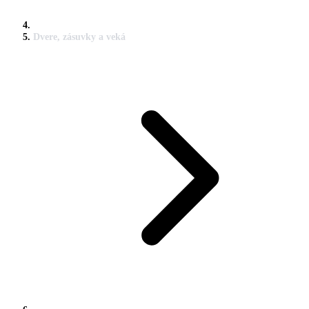
Dvere, zásuvky a veká