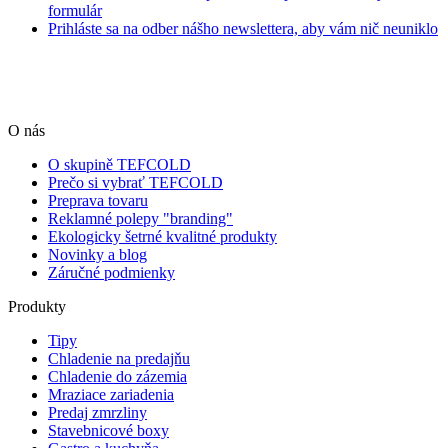
formulár
Prihláste sa na odber nášho newslettera, aby vám nič neuniklo
O nás
O skupině TEFCOLD
Prečo si vybrať TEFCOLD
Preprava tovaru
Reklamné polepy "branding"
Ekologicky šetrné kvalitné produkty
Novinky a blog
Záručné podmienky
Produkty
Tipy
Chladenie na predajňu
Chladenie do zázemia
Mraziace zariadenia
Predaj zmrzliny
Stavebnicové boxy