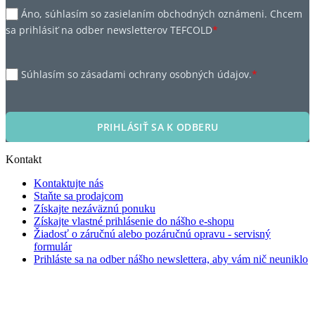
Áno, súhlasím so zasielaním obchodných oznámeni. Chcem
sa prihlásiť na odber newsletterov TEFCOLD
*
Súhlasím so zásadami ochrany osobných údajov.
*
PRIHLÁSIŤ SA K ODBERU
Kontakt
Kontaktujte nás
Staňte sa prodajcom
Získajte nezáväznú ponuku
Získajte vlastné prihlásenie do nášho e-shopu
Žiadosť o záručnú alebo pozáručnú opravu - servisný
formulár
Prihláste sa na odber nášho newslettera, aby vám nič neuniklo