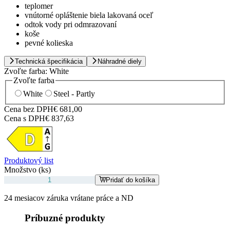
teplomer
vnútorné opláštenie biela lakovaná oceľ
odtok vody pri odmrazovaní
koše
pevné kolieska
Technická špecifikácia
Náhradné diely
Zvoľte farba:
White
Zvoľte farba
White
Steel - Partly
Cena bez DPH
€ 681,00
Cena s DPH
€ 837,63
Produktový list
Množstvo (ks)
Pridať do košíka
24 mesiacov záruka vrátane práce a ND
Príbuzné produkty