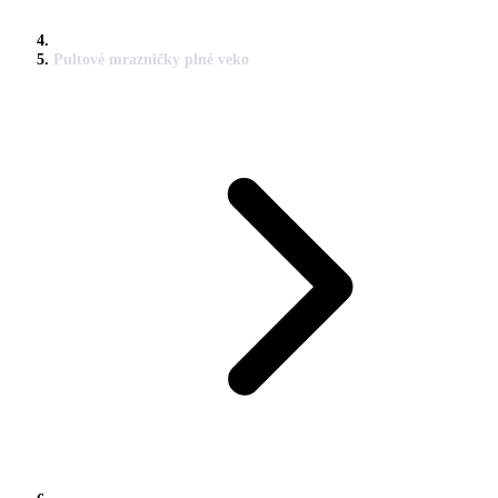
Pultové mrazničky plné veko