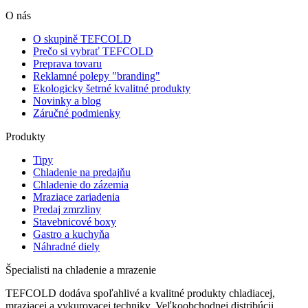
O nás
O skupině TEFCOLD
Prečo si vybrať TEFCOLD
Preprava tovaru
Reklamné polepy "branding"
Ekologicky šetrné kvalitné produkty
Novinky a blog
Záručné podmienky
Produkty
Tipy
Chladenie na predajňu
Chladenie do zázemia
Mraziace zariadenia
Predaj zmrzliny
Stavebnicové boxy
Gastro a kuchyňa
Náhradné diely
Špecialisti na chladenie a mrazenie
TEFCOLD dodáva spoľahlivé a kvalitné produkty chladiacej,
mraziacej a vykurovacej techniky. Veľkoobchodnej distribúcii