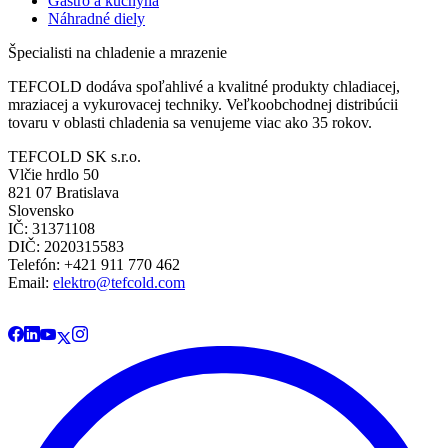
Gastro a kuchyňa
Náhradné diely
Špecialisti na chladenie a mrazenie
TEFCOLD dodáva spoľahlivé a kvalitné produkty chladiacej,
mraziacej a vykurovacej techniky. Veľkoobchodnej distribúcii
tovaru v oblasti chladenia sa venujeme viac ako 35 rokov.
TEFCOLD SK s.r.o.
Vlčie hrdlo 50
821 07 Bratislava
Slovensko
IČ: 31371108
DIČ: 2020315583
Telefón: +421 911 770 462
Email:
elektro@tefcold.com