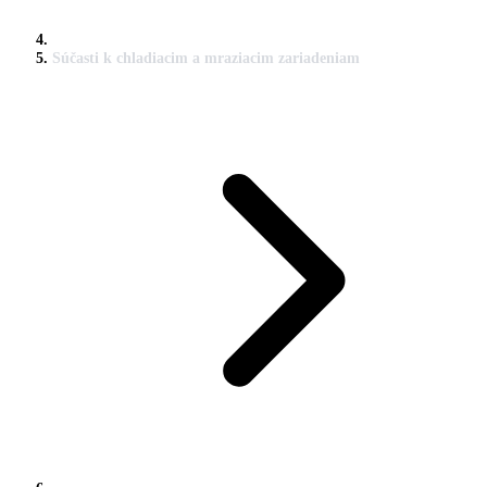
Súčasti k chladiacim a mraziacim zariadeniam