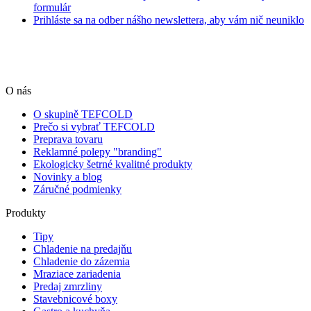
formulár
Prihláste sa na odber nášho newslettera, aby vám nič neuniklo
O nás
O skupině TEFCOLD
Prečo si vybrať TEFCOLD
Preprava tovaru
Reklamné polepy "branding"
Ekologicky šetrné kvalitné produkty
Novinky a blog
Záručné podmienky
Produkty
Tipy
Chladenie na predajňu
Chladenie do zázemia
Mraziace zariadenia
Predaj zmrzliny
Stavebnicové boxy