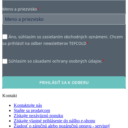
Meno a priezvisko
*
Áno, súhlasím so zasielaním obchodných oznámeni. Chcem
sa prihlásiť na odber newsletterov TEFCOLD
*
Súhlasím so zásadami ochrany osobných údajov.
*
PRIHLÁSIŤ SA K ODBERU
Kontakt
Kontaktujte nás
Staňte sa prodajcom
Získajte nezáväznú ponuku
Získajte vlastné prihlásenie do nášho e-shopu
Žiadosť o záručnú alebo pozáručnú opravu - servisný