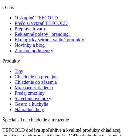
O nás
O skupině TEFCOLD
Prečo si vybrať TEFCOLD
Preprava tovaru
Reklamné polepy "branding"
Ekologicky šetrné kvalitné produkty
Novinky a blog
Záručné podmienky
Produkty
Tipy
Chladenie na predajňu
Chladenie do zázemia
Mraziace zariadenia
Predaj zmrzliny
Stavebnicové boxy
Gastro a kuchyňa
Náhradné diely
Špecialisti na chladenie a mrazenie
TEFCOLD dodáva spoľahlivé a kvalitné produkty chladiacej,
mraziacej a vykurovacej techniky. Veľkoobchodnej distribúcii