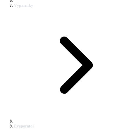
Výparníky
Evaporator