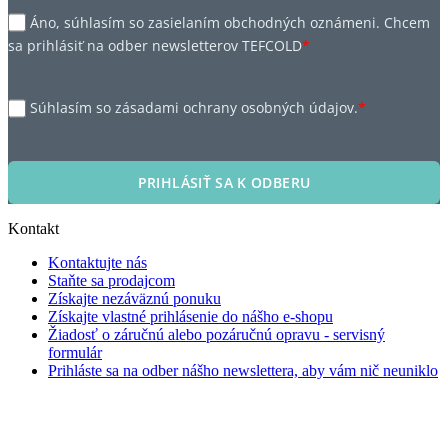
Áno, súhlasím so zasielaním obchodných oznámeni. Chcem
sa prihlásiť na odber newsletterov TEFCOLD
*
Súhlasím so zásadami ochrany osobných údajov.
*
PRIHLÁSIŤ SA K ODBERU
Kontakt
Kontaktujte nás
Staňte sa prodajcom
Získajte nezáväznú ponuku
Získajte vlastné prihlásenie do nášho e-shopu
Žiadosť o záručnú alebo pozáručnú opravu - servisný
formulár
Prihláste sa na odber nášho newslettera, aby vám nič neuniklo