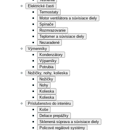
Nápoje
Energeticky účinné chladenie
Elektrické časti
Termostaty
Motor ventilátora a súvisiace diely
Kuchyňa
Víno, pivo, sódovky
Spínače
Rozmrazovanie
Teplomer a súvisiace diely
Skladovanie
Večerky a malé predajne
Nezaradené
Výmenníky
Kondenzátory
Rýchle občerstvenie
Maloobchod / Retail
Výparníky
Potrubia
Nožičky, nohy, kolieska
Čierne prevedenie
Nožičky
Nohy
Kolieska
Kolieska
Príslušenstvo do interiéru
Koše
Deliace prepážky
Sklenená súprava a súvisiace diely
Policové regálové systémy