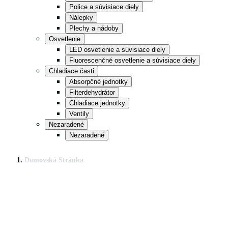
Police a súvisiace diely
Nálepky
Plechy a nádoby
Osvetlenie
LED osvetlenie a súvisiace diely
Fluorescenčné osvetlenie a súvisiace diely
Chladiace časti
Absorpčné jednotky
Filterdehydrátor
Chladiace jednotky
Ventily
Nezaradené
Nezaradené
Domovská Stránka