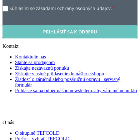
Súhlasím so zásadami ochrany osobných údajov.
*
PRIHLÁSIŤ SA K ODBERU
Kontakt
Kontaktujte nás
Staňte sa prodajcom
Získajte nezáväznú ponuku
Získajte vlastné prihlásenie do nášho e-shopu
Žiadosť o záručnú alebo pozáručnú opravu - servisný
formulár
Prihláste sa na odber nášho newslettera, aby vám nič neuniklo
O nás
O skupině TEFCOLD
Prečo si vybrať TEFCOLD