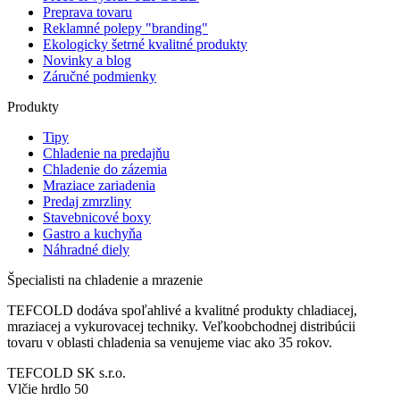
Preprava tovaru
Reklamné polepy "branding"
Ekologicky šetrné kvalitné produkty
Novinky a blog
Záručné podmienky
Produkty
Tipy
Chladenie na predajňu
Chladenie do zázemia
Mraziace zariadenia
Predaj zmrzliny
Stavebnicové boxy
Gastro a kuchyňa
Náhradné diely
Špecialisti na chladenie a mrazenie
TEFCOLD dodáva spoľahlivé a kvalitné produkty chladiacej,
mraziacej a vykurovacej techniky. Veľkoobchodnej distribúcii
tovaru v oblasti chladenia sa venujeme viac ako 35 rokov.
TEFCOLD SK s.r.o.
Vlčie hrdlo 50