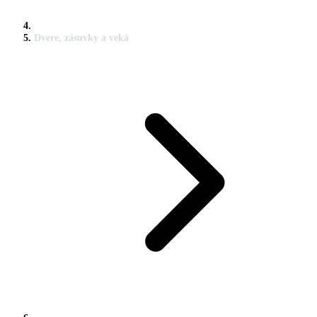
Dvere, zásuvky a veká