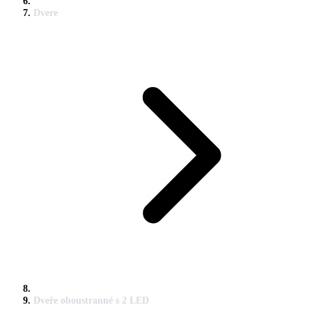
Dvere
Dveře oboustranné s 2 LED