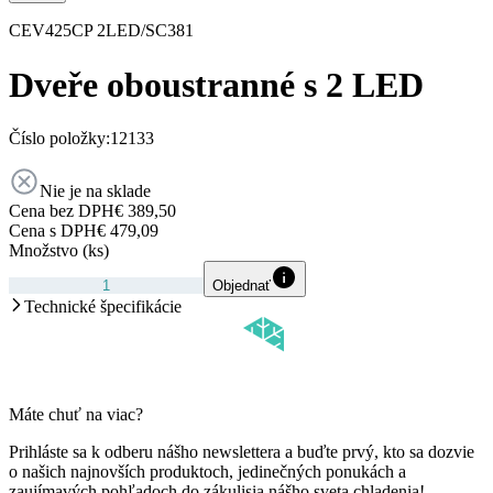
CEV425CP 2LED/SC381
Dveře oboustranné s 2 LED
Číslo položky:
12133
Nie je na sklade
Cena bez DPH
€ 389,50
Cena s DPH
€ 479,09
Množstvo (ks)
Objednať
Technické špecifikácie
Máte chuť na viac?
Prihláste sa k odberu nášho newslettera a buďte prvý, kto sa dozvie
o našich najnovších produktoch, jedinečných ponukách a
zaujímavých pohľadoch do zákulisia nášho sveta chladenia!