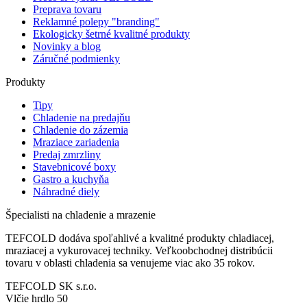
Preprava tovaru
Reklamné polepy "branding"
Ekologicky šetrné kvalitné produkty
Novinky a blog
Záručné podmienky
Produkty
Tipy
Chladenie na predajňu
Chladenie do zázemia
Mraziace zariadenia
Predaj zmrzliny
Stavebnicové boxy
Gastro a kuchyňa
Náhradné diely
Špecialisti na chladenie a mrazenie
TEFCOLD dodáva spoľahlivé a kvalitné produkty chladiacej,
mraziacej a vykurovacej techniky. Veľkoobchodnej distribúcii
tovaru v oblasti chladenia sa venujeme viac ako 35 rokov.
TEFCOLD SK s.r.o.
Vlčie hrdlo 50