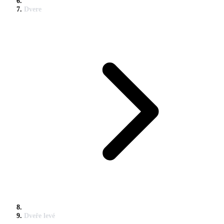
Dvere
Dveře levé