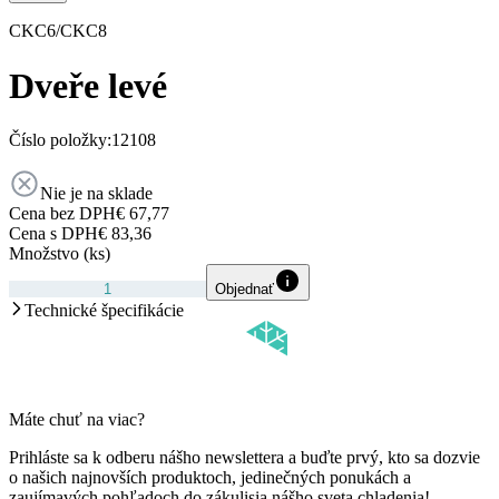
CKC6/CKC8
Dveře levé
Číslo položky:
12108
Nie je na sklade
Cena bez DPH
€ 67,77
Cena s DPH
€ 83,36
Množstvo (ks)
Objednať
Technické špecifikácie
Máte chuť na viac?
Prihláste sa k odberu nášho newslettera a buďte prvý, kto sa dozvie
o našich najnovších produktoch, jedinečných ponukách a
zaujímavých pohľadoch do zákulisia nášho sveta chladenia!