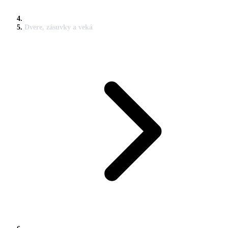
Dvere, zásuvky a veká