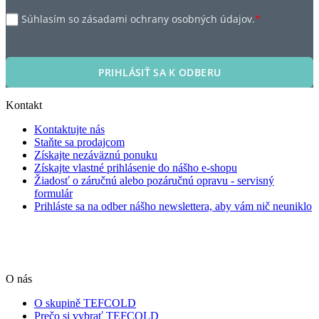
Súhlasím so zásadami ochrany osobných údajov.
*
PRIHLÁSIŤ SA K ODBERU
Kontakt
Kontaktujte nás
Staňte sa prodajcom
Získajte nezáväznú ponuku
Získajte vlastné prihlásenie do nášho e-shopu
Žiadosť o záručnú alebo pozáručnú opravu - servisný
formulár
Prihláste sa na odber nášho newslettera, aby vám nič neuniklo
O nás
O skupině TEFCOLD
Prečo si vybrať TEFCOLD