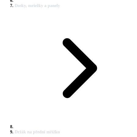
Dosky, mriežky a panely
Držák na přední mřížku