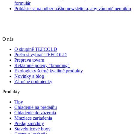
formulár
Prihláste sa na odber nášho newslettera, aby vám nič neuniklo
O nás
O skupině TEFCOLD
Prečo si vybrať TEFCOLD
Preprava tovaru
Reklamné polepy "branding"
Ekologicky šetrné kvalitné produkty
Novinky a blog
Záručné podmienky
Produkty
Tipy
Chladenie na predajňu
Chladenie do zázemia
Mraziace zariadenia
Predaj zmrzliny
Stavebnicové boxy