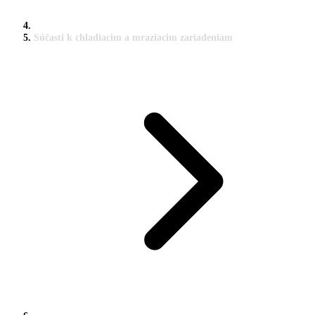
Súčasti k chladiacim a mraziacim zariadeniam