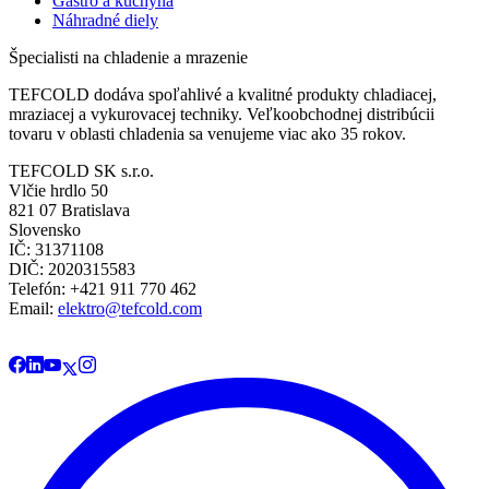
Gastro a kuchyňa
Náhradné diely
Špecialisti na chladenie a mrazenie
TEFCOLD dodáva spoľahlivé a kvalitné produkty chladiacej,
mraziacej a vykurovacej techniky. Veľkoobchodnej distribúcii
tovaru v oblasti chladenia sa venujeme viac ako 35 rokov.
TEFCOLD SK s.r.o.
Vlčie hrdlo 50
821 07 Bratislava
Slovensko
IČ: 31371108
DIČ: 2020315583
Telefón: +421 911 770 462
Email:
elektro@tefcold.com