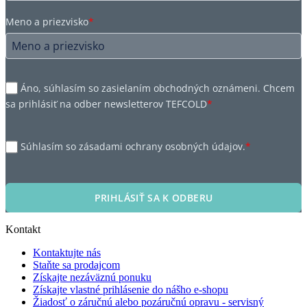
Meno a priezvisko
*
Áno, súhlasím so zasielaním obchodných oznámeni. Chcem
sa prihlásiť na odber newsletterov TEFCOLD
*
Súhlasím so zásadami ochrany osobných údajov.
*
PRIHLÁSIŤ SA K ODBERU
Kontakt
Kontaktujte nás
Staňte sa prodajcom
Získajte nezáväznú ponuku
Získajte vlastné prihlásenie do nášho e-shopu
Žiadosť o záručnú alebo pozáručnú opravu - servisný