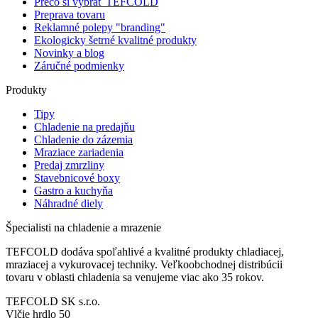
Prečo si vybrať TEFCOLD
Preprava tovaru
Reklamné polepy "branding"
Ekologicky šetrné kvalitné produkty
Novinky a blog
Záručné podmienky
Produkty
Tipy
Chladenie na predajňu
Chladenie do zázemia
Mraziace zariadenia
Predaj zmrzliny
Stavebnicové boxy
Gastro a kuchyňa
Náhradné diely
Špecialisti na chladenie a mrazenie
TEFCOLD dodáva spoľahlivé a kvalitné produkty chladiacej,
mraziacej a vykurovacej techniky. Veľkoobchodnej distribúcii
tovaru v oblasti chladenia sa venujeme viac ako 35 rokov.
TEFCOLD SK s.r.o.
Vlčie hrdlo 50