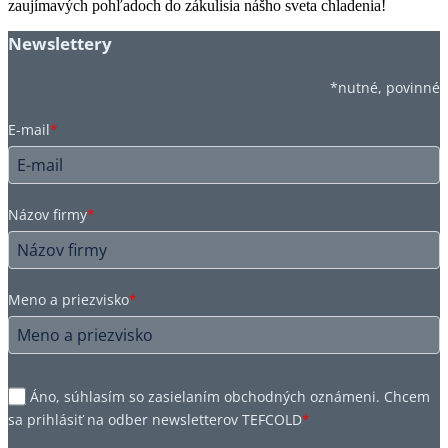
zaujímavých pohľadoch do zákulisia nášho sveta chladenia!
Newslettery
*nutné, povinné
E-mail
*
Názov firmy
*
Meno a priezvisko
*
Áno, súhlasím so zasielaním obchodných oznámeni. Chcem
sa prihlásiť na odber newsletterov TEFCOLD
*