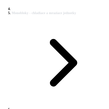
Monobloky - chladiace a mraziace jednotky