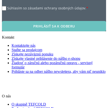
Súhlasím so zásadami ochrany osobných údajov.
*
PRIHLÁSIŤ SA K ODBERU
Kontakt
Kontaktujte nás
Staňte sa prodajcom
Získajte nezáväznú ponuku
Získajte vlastné prihlásenie do nášho e-shopu
Žiadosť o záručnú alebo pozáručnú opravu - servisný
formulár
Prihláste sa na odber nášho newslettera, aby vám nič neuniklo
O nás
O skupině TEFCOLD