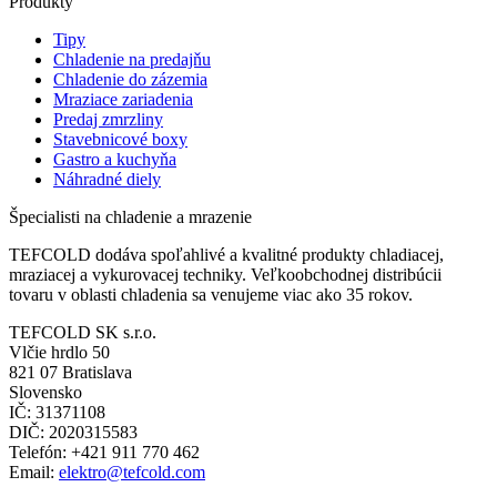
Produkty
Tipy
Chladenie na predajňu
Chladenie do zázemia
Mraziace zariadenia
Predaj zmrzliny
Stavebnicové boxy
Gastro a kuchyňa
Náhradné diely
Špecialisti na chladenie a mrazenie
TEFCOLD dodáva spoľahlivé a kvalitné produkty chladiacej,
mraziacej a vykurovacej techniky. Veľkoobchodnej distribúcii
tovaru v oblasti chladenia sa venujeme viac ako 35 rokov.
TEFCOLD SK s.r.o.
Vlčie hrdlo 50
821 07 Bratislava
Slovensko
IČ: 31371108
DIČ: 2020315583
Telefón: +421 911 770 462
Email:
elektro@tefcold.com