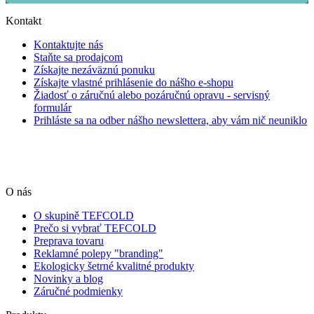
Kontakt
Kontaktujte nás
Staňte sa prodajcom
Získajte nezáväznú ponuku
Získajte vlastné prihlásenie do nášho e-shopu
Žiadosť o záručnú alebo pozáručnú opravu - servisný
formulár
Prihláste sa na odber nášho newslettera, aby vám nič neuniklo
O nás
O skupině TEFCOLD
Prečo si vybrať TEFCOLD
Preprava tovaru
Reklamné polepy "branding"
Ekologicky šetrné kvalitné produkty
Novinky a blog
Záručné podmienky