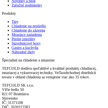
Novinky a blog
Záručné podmienky
Produkty
Tipy
Chladenie na predajňu
Chladenie do zázemia
Mraziace zariadenia
Predaj zmrzliny
Stavebnicové boxy
Gastro a kuchyňa
Náhradné diely
Špecialisti na chladenie a mrazenie
TEFCOLD dodáva spoľahlivé a kvalitné produkty chladiacej,
mraziacej a vykurovacej techniky. Veľkoobchodnej distribúcii
tovaru v oblasti chladenia sa venujeme viac ako 35 rokov.
TEFCOLD SK s.r.o.
Vlčie hrdlo 50
821 07 Bratislava
Slovensko
IČ: 31371108
DIČ: 2020315583