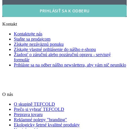
PRIHLÁSIŤ SA K ODBERU
Kontakt
Kontaktujte nás
Staňte sa prodajcom
Získajte nezáväznú ponuku
Získajte vlastné prihlásenie do nášho e-shopu
Žiadosť o záručnú alebo pozáručnú opravu - servisný
formulár
Prihláste sa na odber nášho newslettera, aby vám nič neuniklo
O nás
O skupině TEFCOLD
Prečo si vybrať TEFCOLD
Preprava tovaru
Reklamné polepy "branding"
Ekologicky šetrné kvalitné produkty