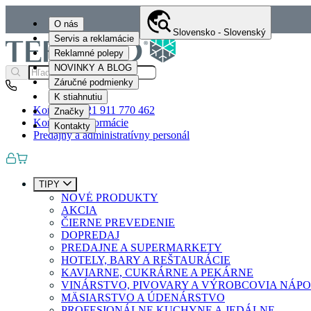
O nás
Slovensko - Slovenský
Servis a reklamácie
Reklamné polepy
NOVINKY A BLOG
Záručné podmienky
K stiahnutiu
Kontakty
+421 911 770 462
Značky
Kontaktné informácie
Kontakty
Predajný a administratívny personál
TIPY
NOVÉ PRODUKTY
AKCIA
ČIERNE PREVEDENIE
DOPREDAJ
PREDAJNE A SUPERMARKETY
HOTELY, BARY A REŠTAURÁCIE
KAVIARNE, CUKRÁRNE A PEKÁRNE
VINÁRSTVO, PIVOVARY A VÝROBCOVIA NÁP
MÄSIARSTVO A ÚDENÁRSTVO
PROFESIONÁLNE KUCHYNE A JEDÁLNE