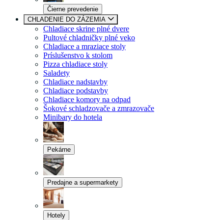
Čierne prevedenie
CHLADENIE DO ZÁZEMIA
Chladiace skrine plné dvere
Pultové chladničky plné veko
Chladiace a mraziace stoly
Príslušenstvo k stolom
Pizza chladiace stoly
Saladety
Chladiace nadstavby
Chladiace podstavby
Chladiace komory na odpad
Šokové schladzovače a zmrazovače
Minibary do hotela
Pekárne
Predajne a supermarkety
Hotely