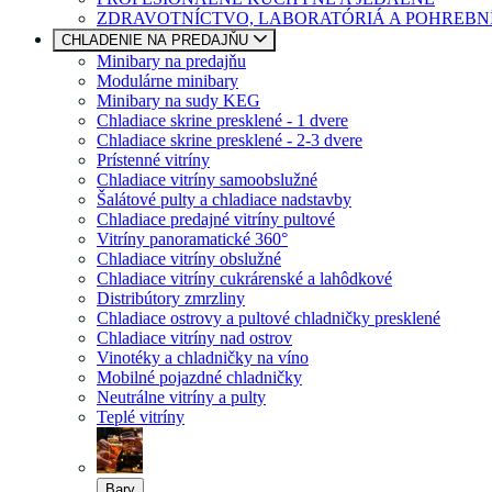
ZDRAVOTNÍCTVO, LABORATÓRIÁ A POHREBN
CHLADENIE NA PREDAJŇU
Minibary na predajňu
Modulárne minibary
Minibary na sudy KEG
Chladiace skrine presklené - 1 dvere
Chladiace skrine presklené - 2-3 dvere
Prístenné vitríny
Chladiace vitríny samoobslužné
Šalátové pulty a chladiace nadstavby
Chladiace predajné vitríny pultové
Vitríny panoramatické 360°
Chladiace vitríny obslužné
Chladiace vitríny cukrárenské a lahôdkové
Distribútory zmrzliny
Chladiace ostrovy a pultové chladničky presklené
Chladiace vitríny nad ostrov
Vinotéky a chladničky na víno
Mobilné pojazdné chladničky
Neutrálne vitríny a pulty
Teplé vitríny
Bary