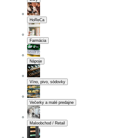
HoReCa
Farmácia
Nápoje
Víno, pivo, sódovky
Večerky a malé predajne
Maloobchod / Retail