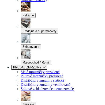
Pekárne
Predajne a supermarkety
Skladovanie
Maloobchod / Retail
PREDAJ ZMRZLINY
Malé mrazničky presklené
Pultové mrazničky presklené
Distribútory zmrzliny statické
Distribútory zmrzliny ventilované
Šokové zchladzovače a zmrazovače
Zmrzlina