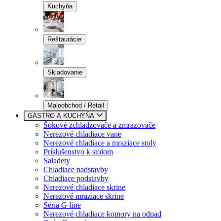
Kuchyňa
Reštaurácie
Skladovanie
Maloobchod / Retail
GASTRO A KUCHYŇA
Šokové zchladzovače a zmrazovače
Nerezové chladiace vane
Nerezové chladiace a mraziace stoly
Príslušenstvo k stolom
Saladety
Chladiace nadstavby
Chladiace podstavby
Nerezové chladiace skrine
Nerezové mraziace skrine
Séria G-line
Nerezové chladiace komory na odpad