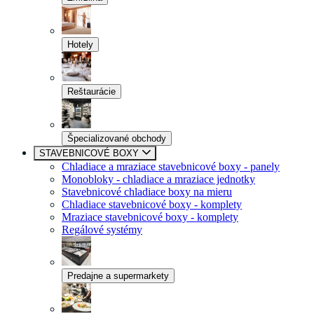
Hotely
Reštaurácie
Špecializované obchody
STAVEBNICOVÉ BOXY
Chladiace a mraziace stavebnicové boxy - panely
Monobloky - chladiace a mraziace jednotky
Stavebnicové chladiace boxy na mieru
Chladiace stavebnicové boxy - komplety
Mraziace stavebnicové boxy - komplety
Regálové systémy
Predajne a supermarkety