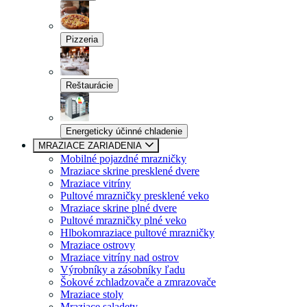
Pizzeria
Reštaurácie
Energeticky účinné chladenie
MRAZIACE ZARIADENIA
Mobilné pojazdné mrazničky
Mraziace skrine presklené dvere
Mraziace vitríny
Pultové mrazničky presklené veko
Mraziace skrine plné dvere
Pultové mrazničky plné veko
Hlbokomraziace pultové mrazničky
Mraziace ostrovy
Mraziace vitríny nad ostrov
Výrobníky a zásobníky ľadu
Šokové zchladzovače a zmrazovače
Mraziace stoly
Mraziace saladety