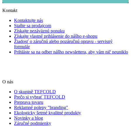
Kontakt
Kontaktujte nás
Staňte sa prodajcom
Získajte nezáväznú ponuku
Získajte vlastné prihlásenie do nášho e-shopu
Žiadosť o záručnú alebo pozáručnú opravu - servisný
formulár
Prihláste sa na odber nášho newslettera, aby vám nič neuniklo
O nás
O skupině TEFCOLD
Prečo si vybrať TEFCOLD
Preprava tovaru
Reklamné polepy "branding"
Ekologicky šetrné kvalitné produkty
Novinky a blog
Záručné podmienky