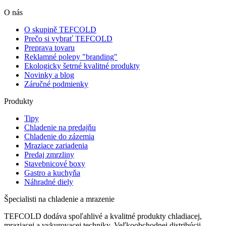
O nás
O skupině TEFCOLD
Prečo si vybrať TEFCOLD
Preprava tovaru
Reklamné polepy "branding"
Ekologicky šetrné kvalitné produkty
Novinky a blog
Záručné podmienky
Produkty
Tipy
Chladenie na predajňu
Chladenie do zázemia
Mraziace zariadenia
Predaj zmrzliny
Stavebnicové boxy
Gastro a kuchyňa
Náhradné diely
Špecialisti na chladenie a mrazenie
TEFCOLD dodáva spoľahlivé a kvalitné produkty chladiacej,
mraziacej a vykurovacej techniky. Veľkoobchodnej distribúcii