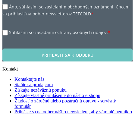
Áno, súhlasím so zasielaním obchodných oznámeni. Chcem
sa prihlásiť na odber newsletterov TEFCOLD
*
Súhlasím so zásadami ochrany osobných údajov.
*
PRIHLÁSIŤ SA K ODBERU
Kontakt
Kontaktujte nás
Staňte sa prodajcom
Získajte nezáväznú ponuku
Získajte vlastné prihlásenie do nášho e-shopu
Žiadosť o záručnú alebo pozáručnú opravu - servisný
formulár
Prihláste sa na odber nášho newslettera, aby vám nič neuniklo