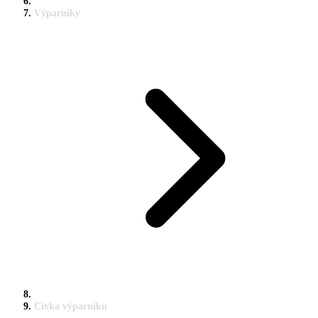
Výparníky
Cívka výparníku