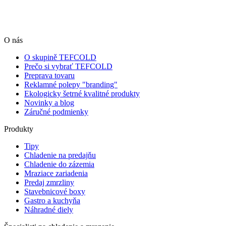
O nás
O skupině TEFCOLD
Prečo si vybrať TEFCOLD
Preprava tovaru
Reklamné polepy "branding"
Ekologicky šetrné kvalitné produkty
Novinky a blog
Záručné podmienky
Produkty
Tipy
Chladenie na predajňu
Chladenie do zázemia
Mraziace zariadenia
Predaj zmrzliny
Stavebnicové boxy
Gastro a kuchyňa
Náhradné diely