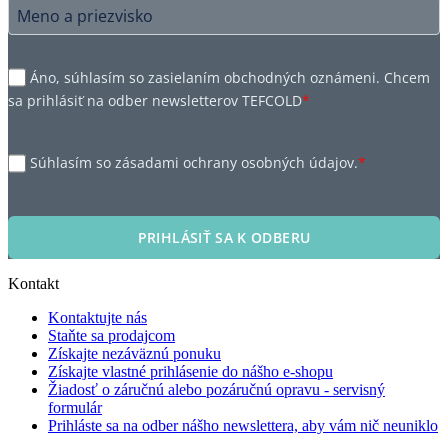
Áno, súhlasím so zasielaním obchodných oznámeni. Chcem
sa prihlásiť na odber newsletterov TEFCOLD
*
Súhlasím so zásadami ochrany osobných údajov.
*
PRIHLÁSIŤ SA K ODBERU
Kontakt
Kontaktujte nás
Staňte sa prodajcom
Získajte nezáväznú ponuku
Získajte vlastné prihlásenie do nášho e-shopu
Žiadosť o záručnú alebo pozáručnú opravu - servisný
formulár
Prihláste sa na odber nášho newslettera, aby vám nič neuniklo