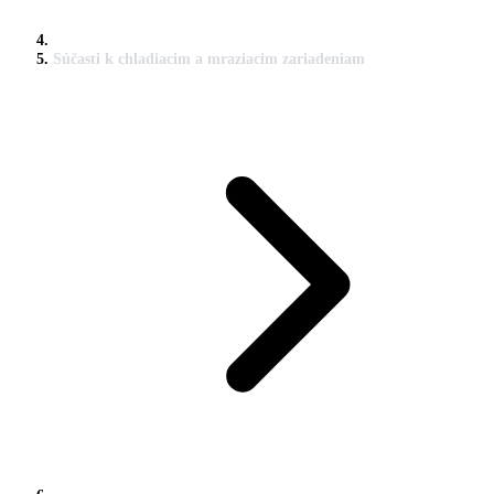
Súčasti k chladiacim a mraziacim zariadeniam