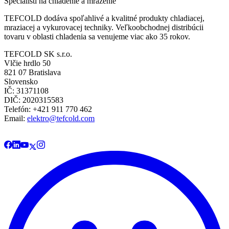
Špecialisti na chladenie a mrazenie
TEFCOLD dodáva spoľahlivé a kvalitné produkty chladiacej,
mraziacej a vykurovacej techniky. Veľkoobchodnej distribúcii
tovaru v oblasti chladenia sa venujeme viac ako 35 rokov.
TEFCOLD SK s.r.o.
Vlčie hrdlo 50
821 07 Bratislava
Slovensko
IČ: 31371108
DIČ: 2020315583
Telefón: +421 911 770 462
Email:
elektro@tefcold.com