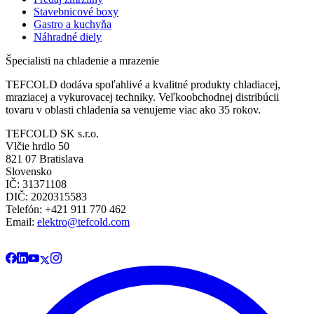
Stavebnicové boxy
Gastro a kuchyňa
Náhradné diely
Špecialisti na chladenie a mrazenie
TEFCOLD dodáva spoľahlivé a kvalitné produkty chladiacej,
mraziacej a vykurovacej techniky. Veľkoobchodnej distribúcii
tovaru v oblasti chladenia sa venujeme viac ako 35 rokov.
TEFCOLD SK s.r.o.
Vlčie hrdlo 50
821 07 Bratislava
Slovensko
IČ: 31371108
DIČ: 2020315583
Telefón: +421 911 770 462
Email:
elektro@tefcold.com