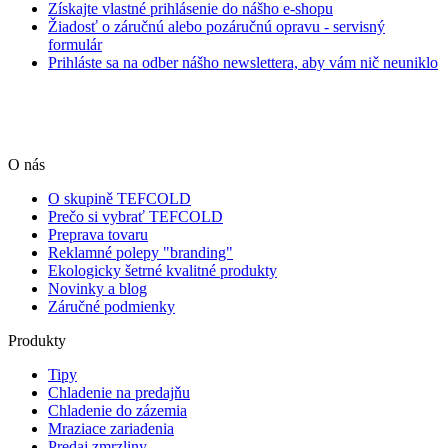
Získajte vlastné prihlásenie do nášho e-shopu
Žiadosť o záručnú alebo pozáručnú opravu - servisný
formulár
Prihláste sa na odber nášho newslettera, aby vám nič neuniklo
O nás
O skupině TEFCOLD
Prečo si vybrať TEFCOLD
Preprava tovaru
Reklamné polepy "branding"
Ekologicky šetrné kvalitné produkty
Novinky a blog
Záručné podmienky
Produkty
Tipy
Chladenie na predajňu
Chladenie do zázemia
Mraziace zariadenia
Predaj zmrzliny