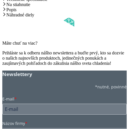
Na stiahnutie
Popis
Náhradné diely
Máte chuť na viac?
Prihláste sa k odberu nášho newslettera a buďte prvý, kto sa dozvie
o našich najnovších produktoch, jedinečných ponukách a
zaujímavých pohľadoch do zákulisia nášho sveta chladenia!
Newslettery
*nutné, povinné
E-mail
*
Názov firmy
*