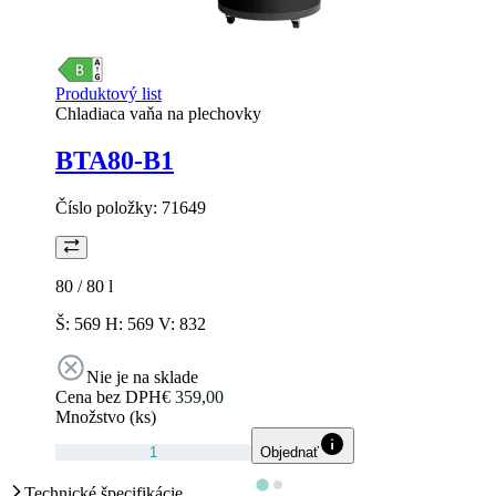
Produktový list
Chladiaca vaňa na plechovky
BTA80-B1
Číslo položky:
71649
80 / 80
l
Š: 569 H: 569 V: 832
Nie je na sklade
Cena bez DPH
€ 359,00
Množstvo (ks)
Objednať
Technické špecifikácie