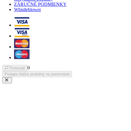
ZÁRUČNÉ PODMIENKY
Whistleblower
0
Porovnať
Pridajte ďalšie produkty na porovnanie