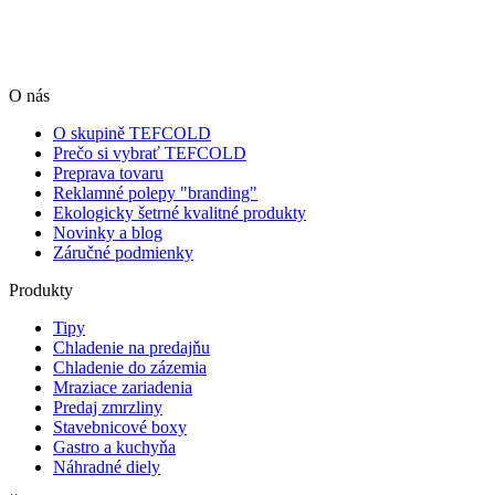
O nás
O skupině TEFCOLD
Prečo si vybrať TEFCOLD
Preprava tovaru
Reklamné polepy "branding"
Ekologicky šetrné kvalitné produkty
Novinky a blog
Záručné podmienky
Produkty
Tipy
Chladenie na predajňu
Chladenie do zázemia
Mraziace zariadenia
Predaj zmrzliny
Stavebnicové boxy
Gastro a kuchyňa
Náhradné diely