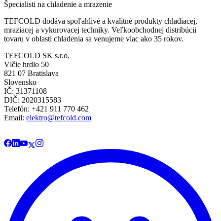
Špecialisti na chladenie a mrazenie
TEFCOLD dodáva spoľahlivé a kvalitné produkty chladiacej,
mraziacej a vykurovacej techniky. Veľkoobchodnej distribúcii
tovaru v oblasti chladenia sa venujeme viac ako 35 rokov.
TEFCOLD SK s.r.o.
Vlčie hrdlo 50
821 07 Bratislava
Slovensko
IČ: 31371108
DIČ: 2020315583
Telefón: +421 911 770 462
Email:
elektro@tefcold.com