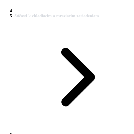
Súčasti k chladiacim a mraziacim zariadeniam