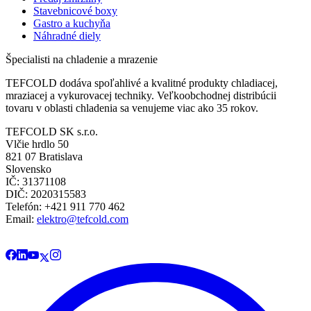
Stavebnicové boxy
Gastro a kuchyňa
Náhradné diely
Špecialisti na chladenie a mrazenie
TEFCOLD dodáva spoľahlivé a kvalitné produkty chladiacej,
mraziacej a vykurovacej techniky. Veľkoobchodnej distribúcii
tovaru v oblasti chladenia sa venujeme viac ako 35 rokov.
TEFCOLD SK s.r.o.
Vlčie hrdlo 50
821 07 Bratislava
Slovensko
IČ: 31371108
DIČ: 2020315583
Telefón: +421 911 770 462
Email:
elektro@tefcold.com