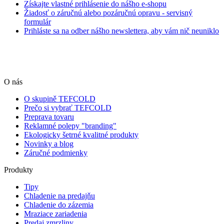
Získajte vlastné prihlásenie do nášho e-shopu
Žiadosť o záručnú alebo pozáručnú opravu - servisný
formulár
Prihláste sa na odber nášho newslettera, aby vám nič neuniklo
O nás
O skupině TEFCOLD
Prečo si vybrať TEFCOLD
Preprava tovaru
Reklamné polepy "branding"
Ekologicky šetrné kvalitné produkty
Novinky a blog
Záručné podmienky
Produkty
Tipy
Chladenie na predajňu
Chladenie do zázemia
Mraziace zariadenia
Predaj zmrzliny