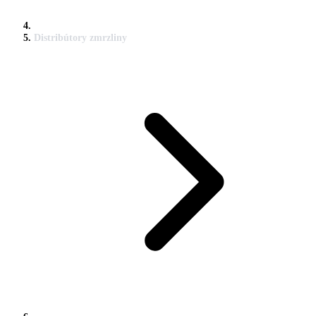
Distribútory zmrzliny