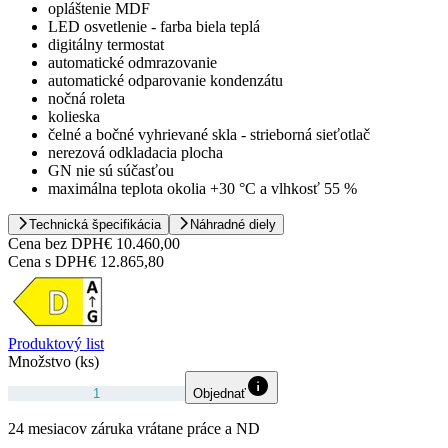
opláštenie MDF
LED osvetlenie - farba biela teplá
digitálny termostat
automatické odmrazovanie
automatické odparovanie kondenzátu
nočná roleta
kolieska
čelné a bočné vyhrievané skla - strieborná sieťotlač
nerezová odkladacia plocha
GN nie sú súčasťou
maximálna teplota okolia +30 °C a vlhkosť 55 %
Technická špecifikácia
Náhradné diely
Cena bez DPH
€ 10.460,00
Cena s DPH
€ 12.865,80
Produktový list
Množstvo (ks)
Objednať
24 mesiacov záruka vrátane práce a ND