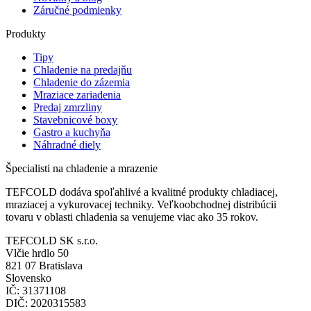
Záručné podmienky
Produkty
Tipy
Chladenie na predajňu
Chladenie do zázemia
Mraziace zariadenia
Predaj zmrzliny
Stavebnicové boxy
Gastro a kuchyňa
Náhradné diely
Špecialisti na chladenie a mrazenie
TEFCOLD dodáva spoľahlivé a kvalitné produkty chladiacej,
mraziacej a vykurovacej techniky. Veľkoobchodnej distribúcii
tovaru v oblasti chladenia sa venujeme viac ako 35 rokov.
TEFCOLD SK s.r.o.
Vlčie hrdlo 50
821 07 Bratislava
Slovensko
IČ: 31371108
DIČ: 2020315583