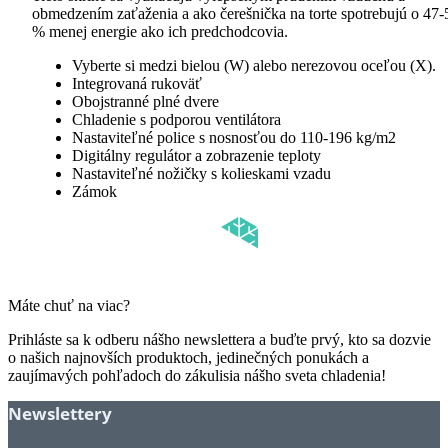
obmedzením zaťaženia a ako čerešnička na torte spotrebujú o 47-
% menej energie ako ich predchodcovia.
Vyberte si medzi bielou (W) alebo nerezovou oceľou (X).
Integrovaná rukoväť
Obojstranné plné dvere
Chladenie s podporou ventilátora
Nastaviteľné police s nosnosťou do 110-196 kg/m2
Digitálny regulátor a zobrazenie teploty
Nastaviteľné nožičky s kolieskami vzadu
Zámok
Máte chuť na viac?
Prihláste sa k odberu nášho newslettera a buďte prvý, kto sa dozvie
o našich najnovších produktoch, jedinečných ponukách a
zaujímavých pohľadoch do zákulisia nášho sveta chladenia!
Newslettery