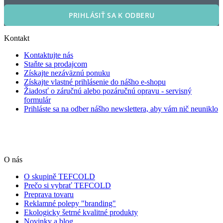
PRIHLÁSIŤ SA K ODBERU
Kontakt
Kontaktujte nás
Staňte sa prodajcom
Získajte nezáväznú ponuku
Získajte vlastné prihlásenie do nášho e-shopu
Žiadosť o záručnú alebo pozáručnú opravu - servisný
formulár
Prihláste sa na odber nášho newslettera, aby vám nič neuniklo
O nás
O skupině TEFCOLD
Prečo si vybrať TEFCOLD
Preprava tovaru
Reklamné polepy "branding"
Ekologicky šetrné kvalitné produkty
Novinky a blog