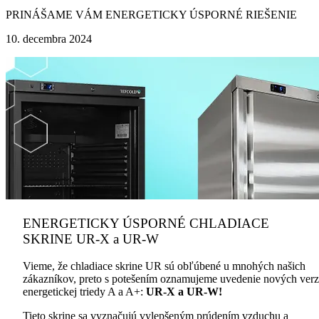
PRINÁŠAME VÁM ENERGETICKY ÚSPORNÉ RIEŠENIE
10. decembra 2024
ENERGETICKY ÚSPORNÉ CHLADIACE
SKRINE UR-X a UR-W
Vieme, že chladiace skrine UR sú obľúbené u mnohých našich
zákazníkov, preto s potešením oznamujeme uvedenie nových verz
energetickej triedy A a A+:
UR-X a UR-W!
Tieto skrine sa vyznačujú vylepšeným prúdením vzduchu a