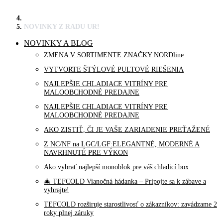
NOVINKY Z RADU UR!
NOVINKY A BLOG
ZMENA V SORTIMENTE ZNAČKY NORDline
VYTVORTE ŠTÝLOVÉ PULTOVÉ RIEŠENIA
NAJLEPŠIE CHLADIACE VITRÍNY PRE
MALOOBCHODNÉ PREDAJNE
NAJLEPŠIE CHLADIACE VITRÍNY PRE
MALOOBCHODNÉ PREDAJNE
AKO ZISTIŤ, ČI JE VAŠE ZARIADENIE PREŤAŽENÉ
Z NC/NF na LGC/LGF:ELEGANTNÉ, MODERNÉ A
NAVRHNUTÉ PRE VÝKON
Ako vybrať najlepší monoblok pre váš chladicí box
🎄 TEFCOLD Vianočná hádanka – Pripojte sa k zábave a
vyhrajte!
TEFCOLD rozširuje starostlivosť o zákazníkov: zavádzame 2
roky plnej záruky