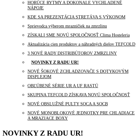
HORÚCE RYTMY A DOKONALE VYCHLADENÉ
NÁPOJE
KDE SA PREZENTÁCIA STRETÁVA S VÝKONOM
Sprievodca výberom mrazničiek na zmrzlinu
ZÍSKALI SME NOVÚ SPOLOČNOSŤ Clima Hosteleria
Aktualizácia cien produktov a náhradných dielov TEFCOLD
3 NOVÉ RADY DISTRIBÚTOROV ZMRZLINY
NOVINKY Z RADU UR!
NOVÉ ŠOKOVÉ ZCHLADZOVAČE S DOTYKOVÝM
DISPLEJOM
OBĽÚBENÉ SÉRIE UR A UF RASTÚ
SKUPINA TEFCOLD ZÍSKAVA NOVÚ SPOLOČNOSŤ
NOVÉ OBSLUŽNÉ PULTY SOCA A SOCB
NOVÉ MONOBLOKOVÉ JEDNOTKY PRE CHLADIACE
A MRAZIACE BOXY
NOVINKY Z RADU UR!